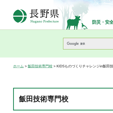
長野県Nagano Prefecture
防災・安
ホーム
>
飯田技術専門校
> KIDSものづくりチャレンジin飯
飯田技術専門校