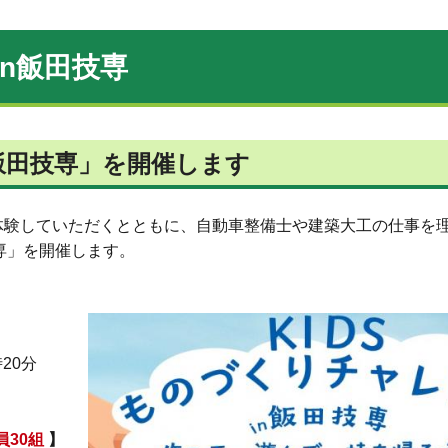
in飯田技専
n飯田技専」を開催します
体験していただくとともに、自動車整備士や建築大工の仕事を
技専」を開催します。
20分
員30組
】