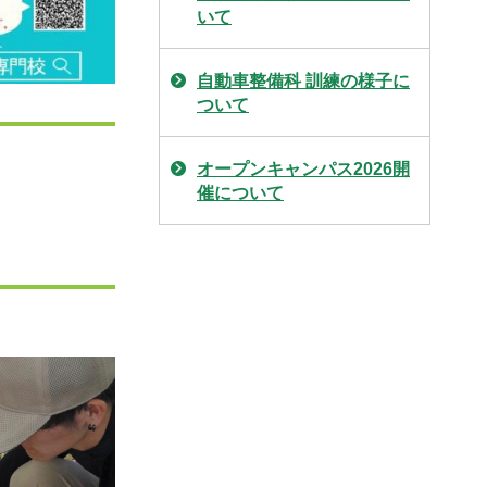
いて
自動車整備科 訓練の様子に
ついて
オープンキャンパス2026開
催について