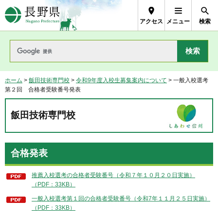
長野県Nagano Prefecture
アクセス
メニュー
検索
ホーム
>
飯田技術専門校
>
令和9年度入校生募集案内について
> 一般入校選考
第２回 合格者受験番号発表
飯田技術専門校
合格発表
推薦入校選考の合格者受験番号（令和７年１０月２０日実施）
（PDF：33KB）
一般入校選考第１回の合格者受験番号（令和7年１１月２５日実施）
（PDF：33KB）