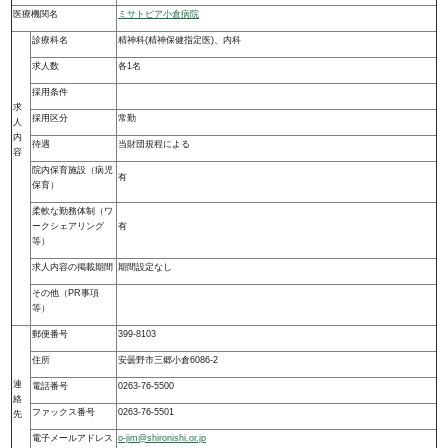
医療機関名
ミサトピア小倉病院
診療科名
精神科(精神保健指定医)、内科
求人数
各1名
採用条件
求
採用区分
常勤
人
内
待遇
当財団規程による
容
院内保育施設（病児
有
保育）
柔軟な勤務体制（ワ
ークシェアリング
有
等）
求人内容の掲載期間
期間設定なし
その他（PR事項
等）
郵便番号
399-8103
住所
安曇野市三郷小倉6086-2
連
電話番号
0263-76-5500
絡
ファックス番号
0263-76-5501
先
電子メールアドレス
o-jim@shironishi.or.jp