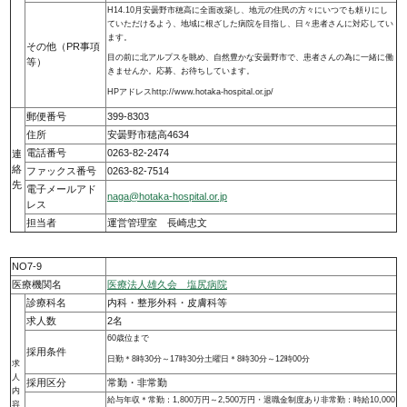
H14.10月安曇野市穂高に全面改築し、地元の住民の方々にいつでも頼りにし
ていただけるよう、地域に根ざした病院を目指し、日々患者さんに対応してい
ます。
その他（PR事項
目の前に北アルプスを眺め、自然豊かな安曇野市で、患者さんの為に一緒に働
等）
きませんか。応募、お待ちしています。
HPアドレスhttp://www.hotaka-hospital.or.jp/
郵便番号
399-8303
住所
安曇野市穂高4634
電話番号
0263-82-2474
連
絡
ファックス番号
0263-82-7514
先
電子メールアド
naga@hotaka-hospital.or.jp
レス
担当者
運営管理室 長崎忠文
NO7-9
医療機関名
医療法人雄久会 塩尻病院
診療科名
内科・整形外科・皮膚科等
求人数
2名
60歳位まで
採用条件
日勤＊8時30分～17時30分土曜日＊8時30分～12時00分
求
人
採用区分
常勤・非常勤
内
給与年収＊常勤：1,800万円～2,500万円・退職金制度あり非常勤：時給10,000
容