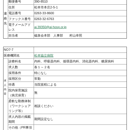
郵便番号
390-8510
住所
松本市本庄2-5-1
電話番号
0263-33-8600
連
絡
ファックス番号
0263-32-6763
先
電子メールアド
ai.39350@ai-hosp.or.jp
レス
担当者
磁泉会本部 人事部 村山幸照
NO7-7
医療機関名
松本協立病院
診療科名
内科、呼吸器内科、循環器内科、消化器内科、糖尿病科
求人数
各１～２名
採用条件
特になし
採用区分
常勤
求
待遇
当院規程による
人
内
院内保育施設
無
容
（病児保育）
柔軟な勤務体制
（ワークシェア
相談ください
リング等）
求人内容の掲載
期間設定なし
期間
その他（PR事項