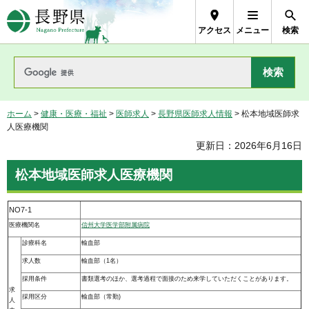
長野県Nagano Prefecture
アクセス
メニュー
検索
ホーム
>
健康・医療・福祉
>
医師求人
>
長野県医師求人情報
> 松本地域医師求
人医療機関
更新日：2026年6月16日
松本地域医師求人医療機関
NO7-1
医療機関名
信州大学医学部附属病院
診療科名
輸血部
求人数
輸血部（1名）
採用条件
書類選考のほか、選考過程で面接のため来学していただくことがあります。
求
採用区分
輸血部（常勤)
人