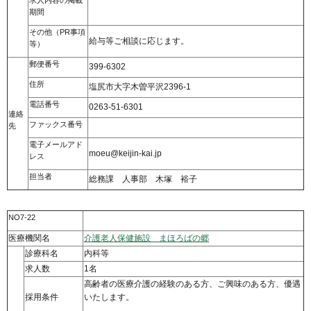
期間
その他（PR事項
給与等ご相談に応じます。
等）
郵便番号
399-6302
住所
塩尻市大字木曽平沢2396-1
電話番号
0263-51-6301
連絡
ファックス番号
先
電子メールアド
moeu@keijin-kai.jp
レス
担当者
総務課 人事部 木塚 裕子
NO7-22
医療機関名
介護老人保健施設 まほろばの郷
診療科名
内科等
求人数
1名
高齢者の医療介護の経験のある方、ご興味のある方、優遇
採用条件
いたします。