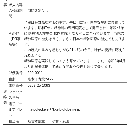
容
求人内容
の掲載期
期間設定なし
間
当院は長野県松本市の南方、牛伏川に沿う閑静な場所に位置して
います。昭和7年に精神科の専門病院として開設され、昭和46年
その他
に 医療法人愛生会 松岡病院 となり今日に至っています。当院の
（PR事
精神医療の歴史は長く、まさに日本の精神医療の歴史でもありま
項等）
す。
この歴史の重みを感じながら21世紀の今日、時代の要請に応えら
れるような
精神医療を実践していくよう努めています。 また、令和8年4月
より新院長体制下で新たな歩みを今後も続けて参ります。
郵便番号
399-0011
住所
松本市寿北2-6-2
電話番号
0263-25-1093
連
ファック
絡
ス番号
先
電子メー
ルアドレ
matuoka.keiei@kxe.biglobe.ne.jp
ス
担当者
経営本部室 小林・炭山