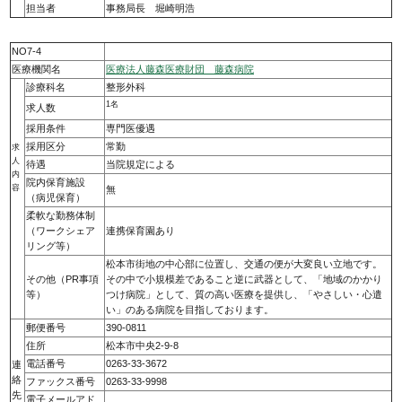
担当者
事務局長 堀崎明浩
NO7-4
医療機関名
医療法人藤森医療財団 藤森病院
診療科名
整形外科
1名
求人数
採用条件
専門医優遇
採用区分
常勤
求
人
待遇
当院規定による
内
院内保育施設
容
無
（病児保育）
柔軟な勤務体制
（ワークシェア
連携保育園あり
リング等）
松本市街地の中心部に位置し、交通の便が大変良い立地です。
その他（PR事項
その中で小規模差であること逆に武器として、「地域のかかり
等）
つけ病院」として、質の高い医療を提供し、「やさしい・心遣
い」のある病院を目指しております。
郵便番号
390-0811
住所
松本市中央2-9-8
電話番号
0263-33-3672
連
絡
ファックス番号
0263-33-9998
先
電子メールアド