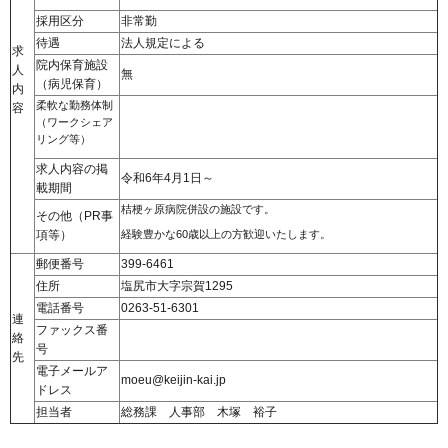
採用区分
非常勤
待遇
法人規定による
求
院内保育施設
人
無
（病児保育）
内
柔軟な勤務体制
容
（ワークシェア
リング等）
求人内容の掲
令和6年4月1日～
載期間
桔梗ヶ原病院併設の施設です。
その他（PR事
項等）
経験豊かな60歳以上の方歓迎いたします。
郵便番号
399-6461
住所
塩尻市大字宗賀1295
電話番号
0263-51-6301
連
ファックス番
絡
号
先
電子メールア
moeu@keijin-kai.jp
ドレス
担当者
総務課 人事部 木塚 裕子