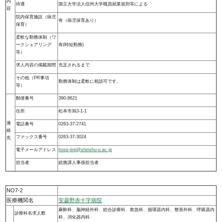
内
待遇
国立大学法人信州大学職員就業規則等による
容
院内保育施設（病児
有（病児保育あり）
保育）
柔軟な勤務体制（ワ
ークシェアリング
有(時短勤務)
等）
求人内容の掲載期間
充足されるまで
その他（PR事項
勤務体制は柔軟に相談可です。
等）
郵便番号
390-8621
住所
松本市旭3-1-1
連
電話番号
0263-37-2741
絡
ファックス番号
0263-37-3024
先
電子メールアドレス
hosp-jinji@shinshu-u.ac.jp
担当者
総務課人事係担当者
NO7-2
医療機関名
安曇野赤十字病院
麻酔科、脳神経外科、総合診療科、救急科、循環器内科、整形外科、呼吸器内
診療科名求人数
科、消化器内科