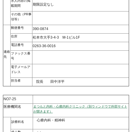
求人内容の掲
期限設定なし
載期間
その他（PR事
項等）
郵便番号
390-0874
住所
松本市大手3-4-3 M-1ビル1F
電話番号
0263-36-0016
連絡
ファックス番
先
号
電子メールア
ドレス
担当者
院長 田中洋平
NO7-25
医療機関名
まつもと内科・心療内科クリニック（別ウィンドウで外部サイト
が開きます）
心療内科・精神科
診療科名