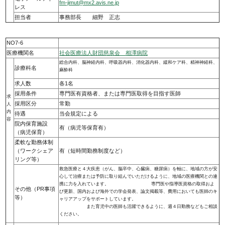
fm-jimut@mx2.avis.ne.jp
レス
担当者
事務部長 細野 正志
NO7-6
医療機関名
社会医療法人財団慈泉会 相澤病院
総合内科、脳神経内科、呼吸器内科、消化器内科、緩和ケア科、精神神経科、
診療科名
麻酔科
求人数
各1名
採用条件
専門医有資格者、または専門医取得を目指す医師
求
採用区分
常勤
人
内
待遇
当会規定による
容
院内保育施設
有（病児等保育有）
（病児保育）
柔軟な勤務体制
（ワークシェア
有（短時間勤務制度など）
リング等）
救急医療と４大疾患（がん、脳卒中、心臓病、糖尿病）を軸に、地域の方が安
心して治療または予防に取り組んでいただけるように、地域の医療機関との連
携に力を入れています。 専門医や指導医資格の取得およ
その他（PR事項
び更新、国内および海外での学会発表、論文掲載等、費用においても医師のキ
等）
ャリアアップをサポートしています。
また育児中の医師も活躍できるように、週４日勤務などもご相談
ください。