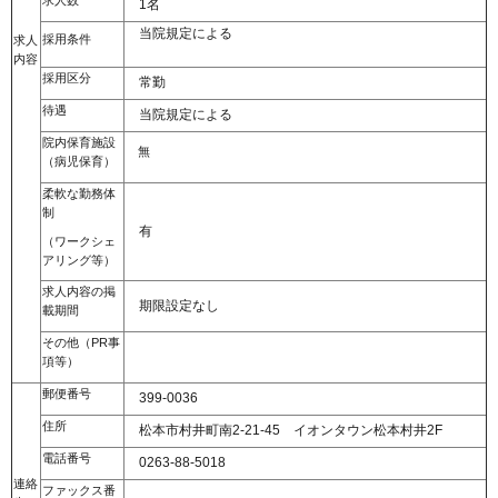
求人数
1名
当院規定による
採用条件
求人
内容
採用区分
常勤
待遇
当院規定による
院内保育施設
無
（病児保育）
柔軟な勤務体
制
有
（ワークシェ
アリング等）
求人内容の掲
期限設定なし
載期間
その他（PR事
項等）
郵便番号
399-0036
住所
松本市村井町南2-21-45 イオンタウン松本村井2F
電話番号
0263-88-5018
連絡
ファックス番