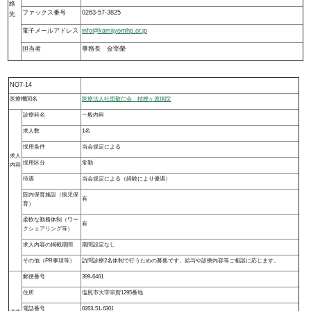
絡
ファックス番号
0263-57-3825
先
電子メールアドレス
info@kamijyomhp.or.jp
担当者
事務長 金宰榮
NO7-14
医療機関名
医療法人社団敬仁会 桔梗ヶ原病院
診療科名
一般内科
求人数
1名
採用条件
当会規定による
求人
採用区分
常勤
内容
待遇
当会規定による（経験により優遇）
院内保育施設（病児保
有
育）
柔軟な勤務体制（ワー
有
クシェアリング等）
求人内容の掲載期間
期間設定なし
その他（PR事項等）
訪問診療2名体制で行うための募集です。給与や診療内容等ご相談に応じます。
郵便番号
399-6461
住所
塩尻市大字宗賀1295番地
電話番号
0263-51-6301