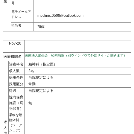
先
号
電子メールア
mpclinic.0508@outlook.com
ドレス
担当者
加藤
No7-26
医療法人愛生会 松岡病院（別ウィンドウで外部サイトが開きます）
医療機関名
診療科名
精神科（指定医）
求人数
2名
採用条件
当院規定による
採用区分
常勤
待遇
当院規定による
院内保育
施設（病
無
児保育）
柔軟な勤
務体制
求
（ワーク
人
シェア）
内