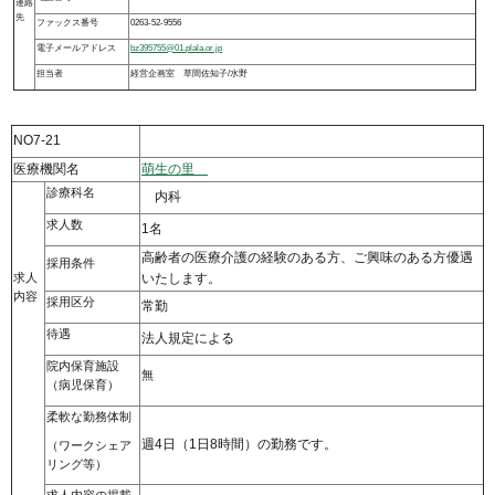
連絡
先
ファックス番号
0263-52-9556
電子メールアドレス
bz395755@01.plala.or.jp
担当者
経営企画室 草間佐知子/水野
NO7-21
医療機関名
萌生の里
診療科名
内科
求人数
1名
高齢者の医療介護の経験のある方、ご興味のある方優遇
採用条件
求人
いたします。
内容
採用区分
常勤
待遇
法人規定による
院内保育施設
無
（病児保育）
柔軟な勤務体制
週4日（1日8時間）の勤務です。
（ワークシェア
リング等）
求人内容の掲載