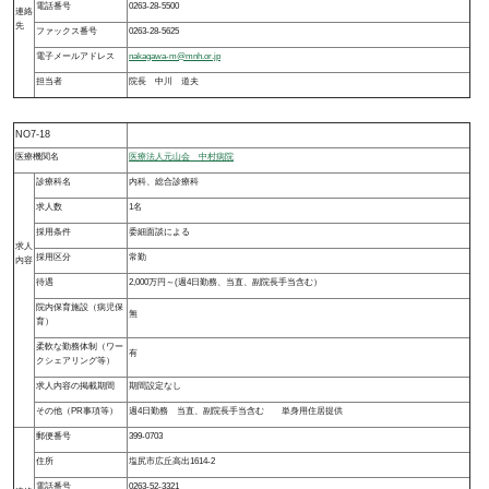
電話番号
0263-28-5500
連絡
先
ファックス番号
0263-28-5625
電子メールアドレス
nakagawa-m@mnh.or.jp
担当者
院長 中川 道夫
NO7-18
医療機関名
医療法人元山会 中村病院
診療科名
内科、総合診療科
求人数
1名
採用条件
委細面談による
求人
採用区分
常勤
内容
待遇
2,000万円～(週4日勤務、当直、副院長手当含む）
院内保育施設（病児保
無
育）
柔軟な勤務体制（ワー
有
クシェアリング等）
求人内容の掲載期間
期間設定なし
その他（PR事項等）
週4日勤務 当直、副院長手当含む 単身用住居提供
郵便番号
399-0703
住所
塩尻市広丘高出1614-2
電話番号
0263-52-3321