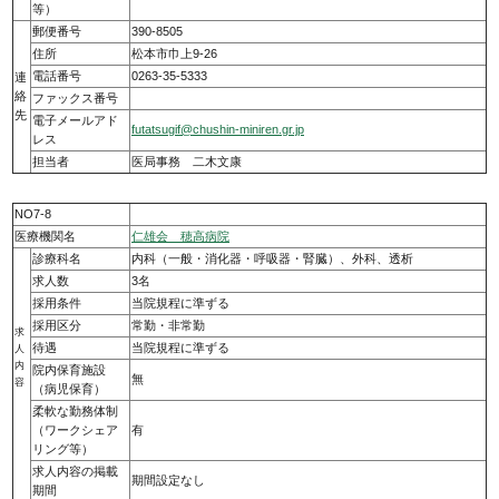
等）
郵便番号
390-8505
住所
松本市巾上9-26
電話番号
0263-35-5333
連
絡
ファックス番号
先
電子メールアド
futatsugif@chushin-miniren.gr.jp
レス
担当者
医局事務 二木文康
NO7-8
医療機関名
仁雄会 穂高病院
診療科名
内科（一般・消化器・呼吸器・腎臓）、外科、透析
求人数
3名
採用条件
当院規程に準ずる
採用区分
常勤・非常勤
求
待遇
当院規程に準ずる
人
内
院内保育施設
無
容
（病児保育）
柔軟な勤務体制
（ワークシェア
有
リング等）
求人内容の掲載
期間設定なし
期間