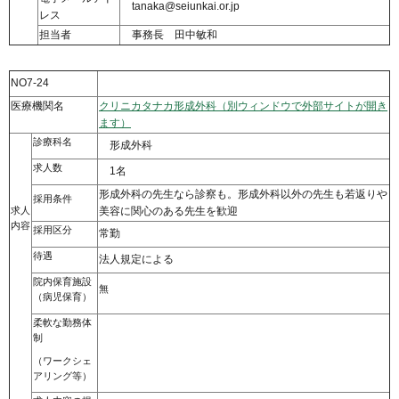
tanaka@seiunkai.or.jp
レス
担当者
事務長 田中敏和
NO7-24
医療機関名
クリニカタナカ形成外科（別ウィンドウで外部サイトが開き
ます）
診療科名
形成外科
求人数
1名
形成外科の先生なら診察も。形成外科以外の先生も若返りや
採用条件
求人
美容に関心のある先生を歓迎
内容
採用区分
常勤
待遇
法人規定による
院内保育施設
無
（病児保育）
柔軟な勤務体
制
（ワークシェ
アリング等）