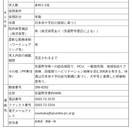
求人数
各科1~2名
採用条件
求
採用区分
常勤
人
内
待遇
日本赤十字社の規程に基づく
容
院内保育施設
有（病児保育あり（安曇野市委託による））
（病児保育）
柔軟な勤務体制
（ワークシェア
有
リング等）
求人内容の掲載
充足されるまで
期間
安曇野市唯一の総合病院で、HCU、一般急性期、地域包括ケア
その他（PR事項
病棟、回復期リハビリテーション病棟を含む306床を有する。待
等）
遇は日本赤十字社給与要綱に基づく。大学等と連携した研修制
度有り。
郵便番号
399-8292
住所
安曇野市豊科5685
電話番号
0263-72-3170
連
ファックス番号
0263-72-2314
絡
先
電子メールアド
soumuka@azumino.jrc.or.jp
レス
総務課 齋藤一樹
担当者