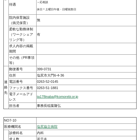
～応相談
待遇
休日＊土曜日午後・日曜祝祭日
院内保育施設
無
（病児保育）
柔軟な勤務体制
（ワークシェア
有
リング等）
求人内容の掲載
期間
その他（PR事項
等）
郵便番号
399-0731
住所
塩尻市大門6-4-36
電話番号
0263-52-0145
連
絡
ファックス番号
0263-51-1881
先
電子メールアド
ta178inaba@komorebi.or.jp
レス
担当者
事務長稲葉隆弘
NO7-10
医療機関名
塩尻協立病院
診療科名
内科
求人数
若干名