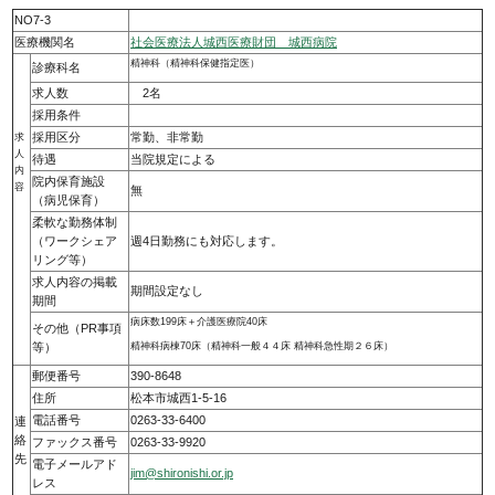
NO7-3
医療機関名
社会医療法人城西医療財団 城西病院
精神科（精神科保健指定医）
診療科名
求人数
2名
採用条件
採用区分
常勤、非常勤
求
人
待遇
当院規定による
内
院内保育施設
容
無
（病児保育）
柔軟な勤務体制
（ワークシェア
週4日勤務にも対応します。
リング等）
求人内容の掲載
期間設定なし
期間
病床数199床＋介護医療院40床
その他（PR事項
等）
精神科病棟70床（精神科一般４４床 精神科急性期２６床）
郵便番号
390-8648
住所
松本市城西1-5-16
電話番号
0263-33-6400
連
絡
ファックス番号
0263-33-9920
先
電子メールアド
jim@shironishi.or.jp
レス