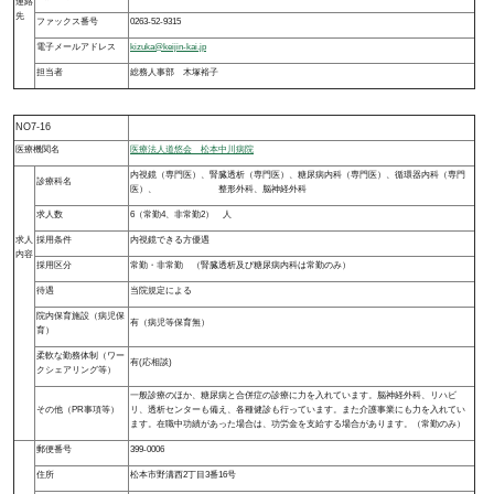
連絡
先
ファックス番号
0263-52-9315
電子メールアドレス
kizuka@keijin-kai.jp
担当者
総務人事部 木塚裕子
NO7-16
医療機関名
医療法人道悠会 松本中川病院
内視鏡（専門医）、腎臓透析（専門医）、糖尿病内科（専門医）、循環器内科（専門
診療科名
医）、 整形外科、脳神経外科
求人数
6（常勤4、非常勤2） 人
求人
採用条件
内視鏡できる方優遇
内容
採用区分
常勤・非常勤 （腎臓透析及び糖尿病内科は常勤のみ）
待遇
当院規定による
院内保育施設（病児保
有（病児等保育無）
育）
柔軟な勤務体制（ワー
有(応相談)
クシェアリング等）
一般診療のほか、糖尿病と合併症の診療に力を入れています。脳神経外科、リハビ
その他（PR事項等）
リ、透析センターも備え、各種健診も行っています。また介護事業にも力を入れてい
ます。在職中功績があった場合は、功労金を支給する場合があります。（常勤のみ）
郵便番号
399-0006
住所
松本市野溝西2丁目3番16号