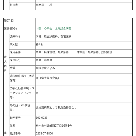
担当者
事務局 中村
NO7-13
医療機関名
（医）心泉会 上條記念病院
診療科名
内科、総合診療科、在宅医療
求人数
各1名
採用条件
常勤：病棟管理、外来診療 非常勤：外来診療、訪問看護
求
採用区分
常勤、非常勤
人
内
待遇
当院規定による
容
院内保育施設（病児
有（病児等保育無）
保育）
柔軟な勤務体制（ワ
ークシェアリング
有
等）
その他（PR事項
慢性期病院として救急当番医なし
等）
郵便番号
399-0037
住所
松本市村井町西2丁目16番1号
連
電話番号
0263-57-3800