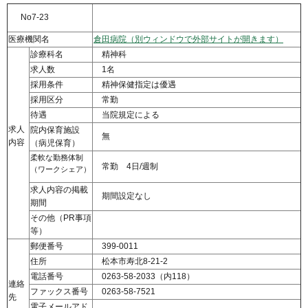
No7-23
医療機関名
倉田病院（別ウィンドウで外部サイトが開きます）
診療科名
精神科
求人数
1名
採用条件
精神保健指定は優遇
採用区分
常勤
待遇
当院規定による
求人
院内保育施設
無
内容
（病児保育）
柔軟な勤務体制
常勤 4日/週制
（ワークシェア）
求人内容の掲載
期間設定なし
期間
その他（PR事項
等）
郵便番号
399-0011
住所
松本市寿北8-21-2
電話番号
0263-58-2033（内118）
連絡
ファックス番号
0263-58-7521
先
電子メールアド