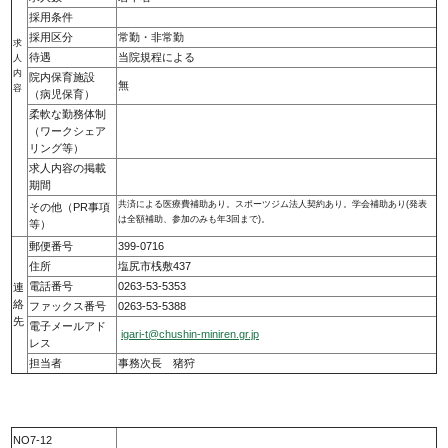
採用条件
採用区分
常勤・非常勤
求
待遇
当院規程による
人
内
院内保育施設
無
容
（病児保育）
柔軟な勤務体制
（ワークシェア
リング等）
求人内容の掲載
期間
共済による医療費補助あり。スポーツジム法人契約あり。学会補助あり(発表
その他（PR事項
は全額補助、参加のみも年3回まで)。
等）
郵便番号
399-0716
住所
塩尻市桟敷437
電話番号
0263-53-5353
連
絡
ファックス番号
0263-53-5388
先
電子メールアド
igari-t@chushin-miniren.gr.jp
レス
担当者
事務次長 猪狩
NO7-12