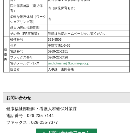
院内保育施設（病児保
有（病児保育も有）
育）
柔軟な勤務体制（ワーク
有
シェアリング等）
求人内容の掲載期間
その他（PR事項等）
詳細は当院ホームページをご覧ください
郵便番号
383-8505
住所
中野市西1-5-63
連
電話番号
0269-22-2151
絡
ファックス番号
0269-22-2426
先
電子メールアドレス
jinji.hokushin@kou.nn-ja.or.jp
担当者
人事課 山田善康
お問い合わせ
健康福祉部医師・看護人材確保対策課
電話番号：026-235-7144
ファックス：026-235-7377