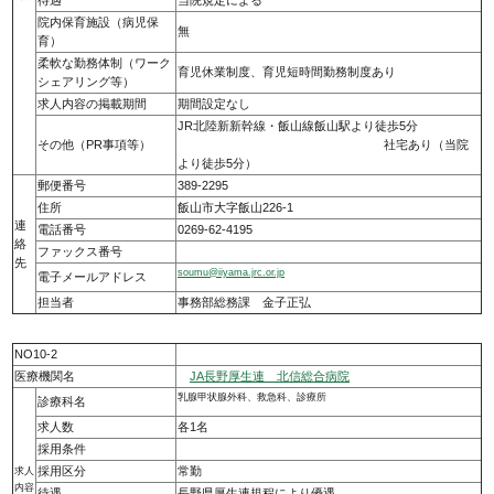
待遇
当院規定による
院内保育施設（病児保
無
育）
柔軟な勤務体制（ワーク
育児休業制度、育児短時間勤務制度あり
シェアリング等）
求人内容の掲載期間
期間設定なし
JR北陸新新幹線・飯山線飯山駅より徒歩5分
その他（PR事項等）
社宅あり（当院
より徒歩5分）
郵便番号
389-2295
住所
飯山市大字飯山226-1
連
電話番号
0269-62-4195
絡
ファックス番号
先
soumu@iiyama.jrc.or.jp
電子メールアドレス
担当者
事務部総務課 金子正弘
NO10-2
医療機関名
JA長野厚生連 北信総合病院
乳腺甲状腺外科、救急科、診療所
診療科名
求人数
各1名
採用条件
採用区分
常勤
求人
内容
待遇
長野県厚生連規程により優遇