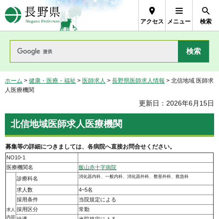
長野県Nagano Prefecture
アクセス
メニュー
検索
ホーム
>
健康・医療・福祉
>
医師求人
>
長野県医師求人情報
> 北信地域 医師求
人医療機関
更新日：2026年6月15日
北信地域医師求人医療機関
募集等の詳細につきましては、各病院へ直接お問合せください。
NO10-1
医療機関名
飯山赤十字病院
消化器内科、一般内科、消化器外科、整形外科、救急科
診療科名
求人数
4~5名
採用条件
当院規定による
採用区分
常勤
求人
内容