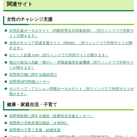
関連サイト
女性のチャレンジ支援
女性応援ポータルサイト（内閣府男女共同参画局）（別ウィンドウで外部サ
イトが開きます）
女性のキャリア形成支援サイト（Winet）（別ウィンドウで外部サイトが開
きます）
わたしと起業.com（別ウィンドウで外部サイトが開きます）
独立行政法人高齢・障がい・求職者雇用支援機構（別ウィンドウで外部サイ
トが開きます）
長野県労働に関する相談窓口
長野県NPО情報コーナー
ポジティブ・アクション情報ポータルサイト（別ウィンドウで外部サイトが
開きます）
健康・家庭生活・子育て
長野県医療に関する相談（医療安全支援センター）
長野県小児救急電話相談（＃8000）
長野県の子育て支援・結婚支援