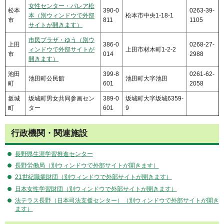
女性センター・パレア松
松本
390-0
0263-39-
本（別ウィンドウで外部
松本市中央1-18-1
市
811
1105
サイトが開きます）
市民プラザ・ゆう（別ウ
上田
386-0
0268-27-
ィンドウで外部サイトが
上田市材木町1-2-2
市
014
2988
開きます）
池田
399-8
0261-62-
池田町公民館
池田町大字池田
町
601
2058
坂城
坂城町男女共同参画セン
389-0
坂城町大字坂城6359-
町
ター
601
9
行政機関・関連施設
長野県生涯学習推進センター
長野労働局（別ウィンドウで外部サイトが開きます）
21世紀職業財団（別ウィンドウで外部サイトが開きます）
日本女性学習財団（別ウィンドウで外部サイトが開きます）
法テラス長野（日本司法支援センター）（別ウィンドウで外部サイトが開き
ます）