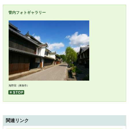
管内フォトギャラリー
魯桃桜（上田市）
海野宿（東御市）
美ヶ原高原（長和町）
大法寺（青木村）
関連リンク