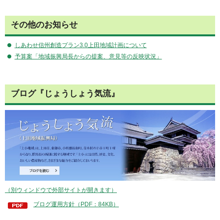
その他のお知らせ
しあわせ信州創造プラン3.0上田地域計画について
予算案「地域振興局長からの提案、意見等の反映状況」
ブログ『じょうしょう気流』
（別ウィンドウで外部サイトが開きます）
ブログ運用方針（PDF：84KB）