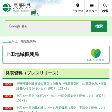
長野県Nagano Prefecture
アクセス
メニュー
検索
ホーム
> 上田地域振興局
上田地域振興局
発表資料（プレスリリース）
長野県議会議員補欠選挙（上田市小県郡選挙区）の選挙会及び当選
証書の付与を行います（PDF：121KB）
令和８年度上小地区みどりの少年団交流集会を開催します（PDF：
133KB）
令和８年度上田地域スマート農業機器（果樹）実演会を開催します