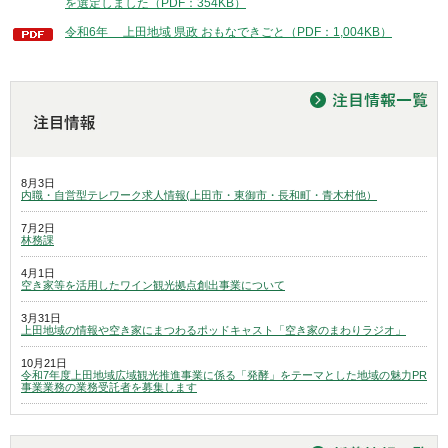
を選定しました（PDF：354KB）
令和6年 上田地域 県政 おもなできごと（PDF：1,004KB）
8月3日
内職・自営型テレワーク求人情報(上田市・東御市・長和町・青木村他）
7月2日
林務課
4月1日
空き家等を活用したワイン観光拠点創出事業について
3月31日
上田地域の情報や空き家にまつわるポッドキャスト「空き家のまわりラジオ」
10月21日
令和7年度上田地域広域観光推進事業に係る「発酵」をテーマとした地域の魅力PR
事業業務の業務受託者を募集します