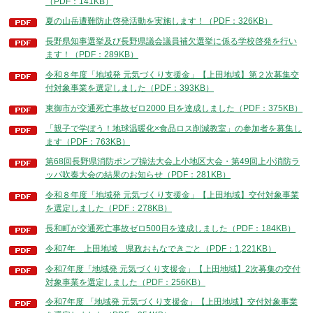
（PDF：141KB）
夏の山岳遭難防止啓発活動を実施します！（PDF：326KB）
長野県知事選挙及び長野県議会議員補欠選挙に係る学校啓発を行い
ます！（PDF：289KB）
令和８年度「地域発 元気づくり支援金」【上田地域】第２次募集交
付対象事業を選定しました（PDF：393KB）
東御市が交通死亡事故ゼロ2000 日を達成しました（PDF：375KB）
「親子で学ぼう！地球温暖化×食品ロス削減教室」の参加者を募集し
ます（PDF：763KB）
第68回長野県消防ポンプ操法大会上小地区大会・第49回上小消防ラ
ッパ吹奏大会の結果のお知らせ（PDF：281KB）
令和８年度「地域発 元気づくり支援金」【上田地域】交付対象事業
を選定しました（PDF：278KB）
長和町が交通死亡事故ゼロ500日を達成しました（PDF：184KB）
令和7年 上田地域 県政おもなできごと（PDF：1,221KB）
令和7年度「地域発 元気づくり支援金」【上田地域】2次募集の交付
対象事業を選定しました（PDF：256KB）
令和7年度 「地域発 元気づくり支援金」【上田地域】交付対象事業