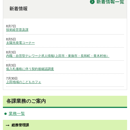
8月7日
技術経営普及課
8月5日
太陽光発電コーナー
8月3日
内職・自営型テレワーク求人情報(上田市・東御市・長和町・青木村他）
8月3日
低入札価格に伴う契約後確認調査
7月30日
上田地域のこどもカフェ
各課業務のご案内
業務一覧
総務管理課