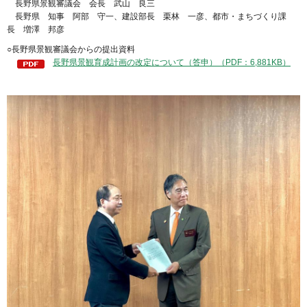
長野県景観審議会 会長 武山 良三
長野県 知事 阿部 守一、建設部長 栗林 一彦、都市・まちづくり課
長 増澤 邦彦
○長野県景観審議会からの提出資料
長野県景観育成計画の改定について（答申）（PDF：6,881KB）