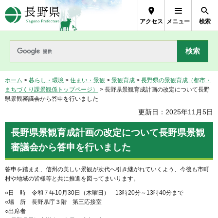
長野県Nagano Prefecture
アクセス
メニュー
検索
ホーム
>
暮らし・環境
>
住まい・景観
>
景観育成
>
長野県の景観育成（都市・
まちづくり課景観係トップページ）
> 長野県景観育成計画の改定について長野
県景観審議会から答申を行いました
更新日：2025年11月5日
長野県景観育成計画の改定について長野県景観
審議会から答申を行いました
答申を踏まえ、信州の美しい景観が次代へ引き継がれていくよう、今後も市町
村や地域の皆様等と共に推進を図ってまいります。
○日 時 令和７年10月30日（木曜日） 13時20分～13時40分まで
○場 所 長野県庁３階 第三応接室
○出席者