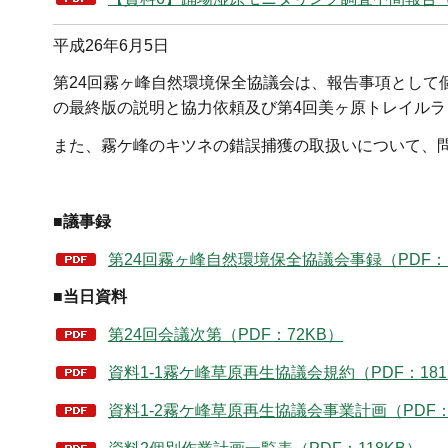
平成26年6月5日
第24回霧ヶ峰自然環境保全協議会は、報告事項として
の最終版の説明と協力依頼及び第4回美ヶ原トレイルラ
また、霧ケ峰のキツネの錯誤捕獲の取扱いについて、
■議事録
第24回霧ヶ峰自然環境保全協議会事録（PDF：1
■当日資料
第24回会議次第（PDF：72KB）
資料1-1霧ケ峰草原再生協議会規約（PDF：181
資料1-2霧ケ峰草原再生協議会事業計画（PDF：