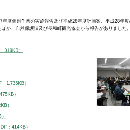
7年度個別作業の実施報告及び平成28年度計画案、平成28年
たほか、自然保護課及び長和町観光協会から報告がありました
318KB）
1,736KB）
475KB）
2KB）
B）
F：414KB）