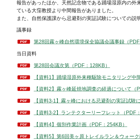
報告があったほか、天然記念物である踊場湿原内の外
ている大窪教授より中間報告がありました。
また、自然保護課から忌避剤の実証試験についての説
議事録
第28回霧ヶ峰自然環境保全協議会議事録（PDF：
当日資料
第28回会議次第（PDF：128KB）
【資料1】踊場湿原外来種駆除モニタリング中間報
【資料2】霧ヶ峰延焼地調査の経過について（PD
【資料3-1】霧ヶ峰における忌避剤の実証試験につ
【資料3-2】ランテクターリーフレット（PDF：
【資料4】個別作業計画（PDF：254KB）
【資料5】第6回美ヶ原トレイルラン＆ウォークin