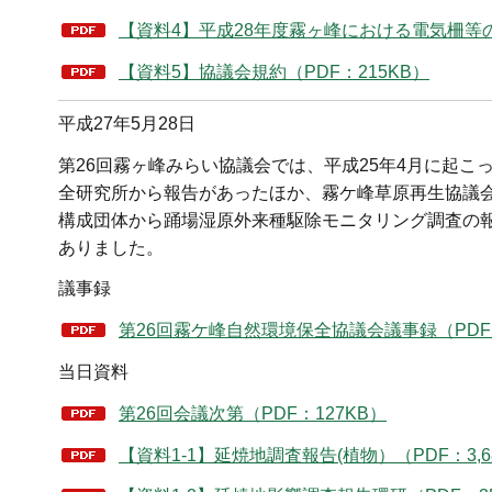
【資料4】平成28年度霧ヶ峰における電気柵等の
【資料5】協議会規約（PDF：215KB）
平成27年5月28日
第26回霧ヶ峰みらい協議会では、平成25年4月に起
全研究所から報告があったほか、霧ケ峰草原再生協議
構成団体から踊場湿原外来種駆除モニタリング調査の報
ありました。
議事録
第26回霧ケ峰自然環境保全協議会議事録（PDF：
当日資料
第26回会議次第（PDF：127KB）
【資料1-1】延焼地調査報告(植物）（PDF：3,6