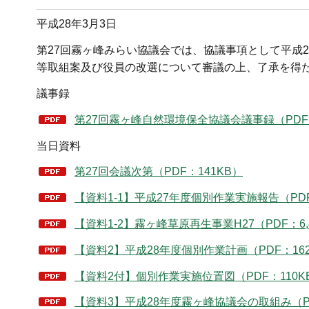
平成28年3月3日
第27回霧ヶ峰みらい協議会では、協議事項として平成2
等取組案及び役員の改選について審議の上、了承を得
議事録
第27回霧ヶ峰自然環境保全協議会議事録（PDF：
当日資料
第27回会議次第（PDF：141KB）
【資料1-1】平成27年度個別作業実施報告（PDF：
【資料1-2】霧ヶ峰草原再生事業H27（PDF：6,
【資料2】平成28年度個別作業計画（PDF：16
【資料2付】個別作業実施位置図（PDF：110K
【資料3】平成28年度霧ヶ峰協議会の取組み（PD