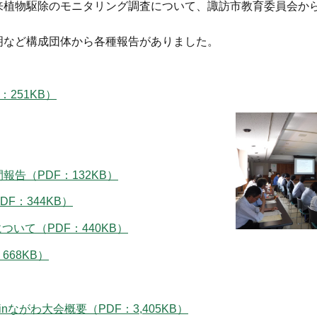
来植物駆除のモニタリング調査について、諏訪市教育委員会か
明など構成団体から各種報告がありました。
251KB）
告（PDF：132KB）
F：344KB）
いて（PDF：440KB）
668KB）
ながわ大会概要（PDF：3,405KB）