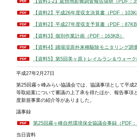
【資料1-2】延焼地影響調査報告環研（PDF：35
【資料2】平成26年度収支決算書（PDF：103K
【資料2】平成27年度収支予算書（PDF：87K
【資料3】個別作業計画（PDF：163KB）
【資料4】踊場湿原外来種駆除モニタリング調査に
【資料5】第5回美ヶ原トレイルラン＆ウォークin
平成27年2月27日
第25回霧ヶ峰みらい協議会では、協議事項として平成2
等取組案について審議の上了承を得たほか、報告事項と
度新規事業の紹介等がありました。
議事録
第25回霧ヶ峰自然環境保全協議会事録（PDF：2
当日資料