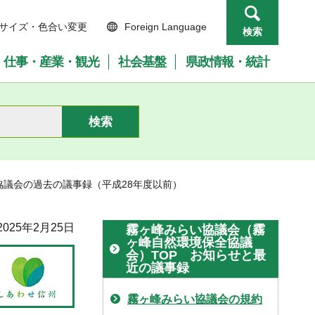
サイズ・色合い変更
Foreign Language
検索
仕事・産業・観光
社会基盤
県政情報・統計
協議会の過去の議事録（平成28年度以前）
025年2月25日
霧ヶ峰みらい協議会（霧
ヶ峰自然環境保全協議
会）TOP お知らせと最
近の議事録
霧ヶ峰みらい協議会の規約