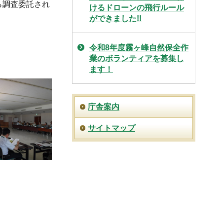
ら調査委託され
けるドローンの飛行ルール
ができました!!
令和8年度霧ヶ峰自然保全作
業のボランティアを募集し
ます！
庁舎案内
サイトマップ