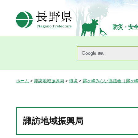
長野県Nagano Prefecture
防災・安
ホーム
>
諏訪地域振興局
>
環境
>
霧ヶ峰みらい協議会（霧ヶ峰
諏訪地域振興局