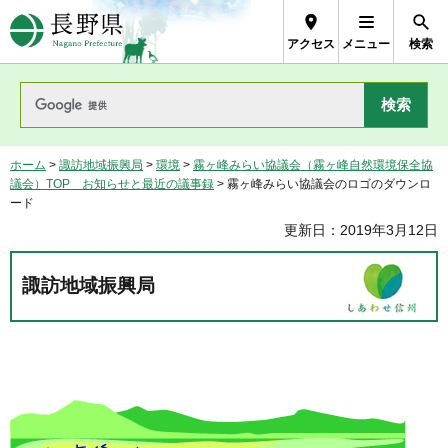
長野県Nagano Prefecture
アクセス
メニュー
検索
ホーム
>
諏訪地域振興局
>
環境
>
霧ヶ峰みらい協議会（霧ヶ峰自然環境保全協
議会）TOP お知らせと最近の議事録
> 霧ヶ峰みらい協議会のロゴのダウンロ
ード
更新日：2019年3月12日
諏訪地域振興局