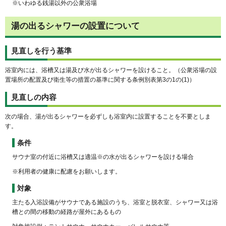
※いわゆる銭湯以外の公衆浴場
湯の出るシャワーの設置について
見直しを行う基準
浴室内には、浴槽又は湯及び水が出るシャワーを設けること。（公衆浴場の設
置場所の配置及び衛生等の措置の基準に関する条例別表第3の1の(1)）
見直しの内容
次の場合、湯が出るシャワーを必ずしも浴室内に設置することを不要としま
す。
条件
サウナ室の付近に浴槽又は適温※の水が出るシャワーを設ける場合
※利用者の健康に配慮をお願いします。
対象
主たる入浴設備がサウナである施設のうち、浴室と脱衣室、シャワー又は浴
槽との間の移動の経路が屋外にあるもの