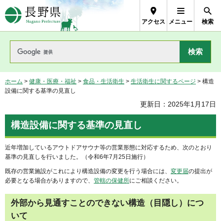
長野県Nagano Prefecture
アクセス
メニュー
検索
ホーム
>
健康・医療・福祉
>
食品・生活衛生
>
生活衛生に関するページ
> 構造
設備に関する基準の見直し
更新日：2025年1月17日
構造設備に関する基準の見直し
近年増加しているアウトドアサウナ等の営業形態に対応するため、次のとおり
基準の見直しを行いました。（令和6年7月25日施行）
既存の営業施設がこれにより構造設備の変更を行う場合には、
変更届
の提出が
必要となる場合がありますので、
管轄の保健所
にご相談ください。
外部から見通すことのできない構造（目隠し）につ
いて