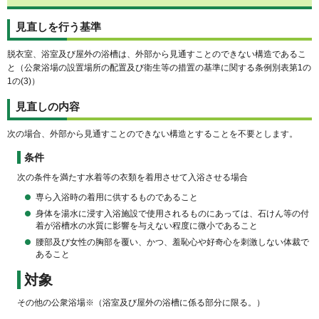
見直しを行う基準
脱衣室、浴室及び屋外の浴槽は、外部から見通すことのできない構造であるこ
と（公衆浴場の設置場所の配置及び衛生等の措置の基準に関する条例別表第1の
1の(3)）
見直しの内容
次の場合、外部から見通すことのできない構造とすることを不要とします。
条件
次の条件を満たす水着等の衣類を着用させて入浴させる場合
専ら入浴時の着用に供するものであること
身体を湯水に浸す入浴施設で使用されるものにあっては、石けん等の付
着が浴槽水の水質に影響を与えない程度に微小であること
腰部及び女性の胸部を覆い、かつ、羞恥心や好奇心を刺激しない体裁で
あること
対象
その他の公衆浴場※（浴室及び屋外の浴槽に係る部分に限る。）