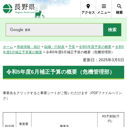
長野県Nagano Prefecture
アクセス
メニュー
検索
ホーム
>
県政情報・統計
>
組織・行財政
>
予算
>
令和5年度予算の概要
>
令和5
年度6月補正予算案の概要
> 令和5年度6月補正予算の概要（危機管理部）
更新日：2025年3月5日
令和5年度6月補正予算の概要（危機管理部）
事業名をクリックすると事業シートがご覧いただけます（PDFファイルへリン
ク）
R5予算額(千
円）
事業番
担当課
事業名