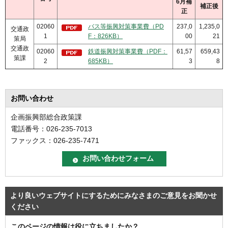
6月補
補正後
正
02060
バス等振興対策事業費（PD
237,0
1,235,0
交通政
1
F：826KB）
00
21
策局
交通政
02060
鉄道振興対策事業費（PDF：
61,57
659,43
策課
2
685KB）
3
8
お問い合わせ
企画振興部総合政策課
電話番号：026-235-7013
ファックス：026-235-7471
より良いウェブサイトにするためにみなさまのご意見をお聞かせ
ください
このページの情報は役に立ちましたか？