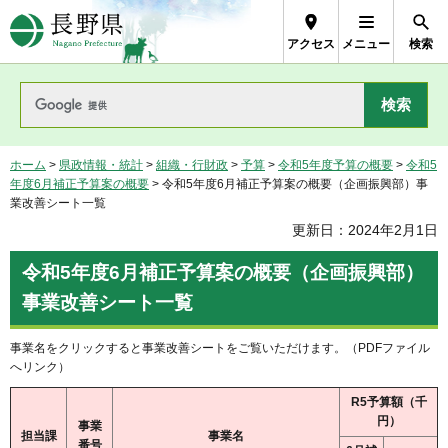
長野県Nagano Prefecture
アクセス
メニュー
検索
ホーム
>
県政情報・統計
>
組織・行財政
>
予算
>
令和5年度予算の概要
>
令和5
年度6月補正予算案の概要
> 令和5年度6月補正予算案の概要（企画振興部）事
業改善シート一覧
更新日：2024年2月1日
令和5年度6月補正予算案の概要（企画振興部）
事業改善シート一覧
事業名をクリックすると事業改善シートをご覧いただけます。（PDFファイル
へリンク）
R5予算額（千
円）
事業
担当課
事業名
番号