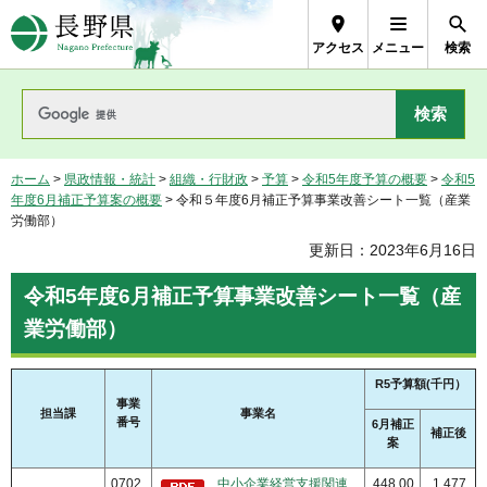
長野県Nagano Prefecture
アクセス
メニュー
検索
ホーム
>
県政情報・統計
>
組織・行財政
>
予算
>
令和5年度予算の概要
>
令和5
年度6月補正予算案の概要
> 令和５年度6月補正予算事業改善シート一覧（産業
労働部）
更新日：2023年6月16日
令和5年度6月補正予算事業改善シート一覧（産
業労働部）
R5予算額(千円）
事業
担当課
事業名
番号
6月補正
補正後
案
0702
中小企業経営支援関連
448,00
1,477,