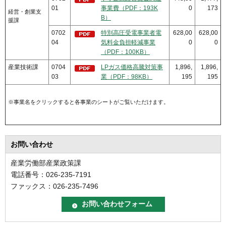
01
事業費（PDF：193K
0
173
経営・創業支
B）
援課
0702
特別⾼圧受電事業者電
628,00
628,00
04
気料⾦負担軽減事業
0
0
（PDF：100KB）
産業技術課
0704
LPガス価格高騰対策事
1,896,
1,896,
03
業（PDF：98KB）
195
195
※事業名をクリックすると各事業のシートがご覧いただけます。
お問い合わせ
産業労働部産業政策課
電話番号：026-235-7191
ファックス：026-235-7496