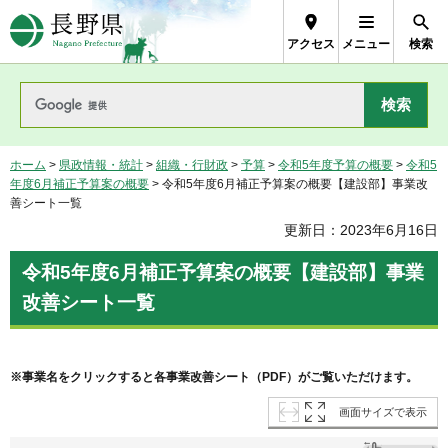
長野県Nagano Prefecture
アクセス
メニュー
検索
ホーム
>
県政情報・統計
>
組織・行財政
>
予算
>
令和5年度予算の概要
>
令和5
年度6月補正予算案の概要
> 令和5年度6月補正予算案の概要【建設部】事業改
善シート一覧
更新日：2023年6月16日
令和5年度6月補正予算案の概要【建設部】事業
改善シート一覧
※事業名をクリックすると各事業改善シート（PDF）がご覧いただけます。
画面サイズで表示