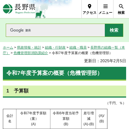
長野県Nagano Prefecture
アクセス
メニュー
検索
ホーム
>
県政情報・統計
>
組織・行財政
>
組織・職員
>
長野県の組織一覧（本
庁）
>
危機管理部消防課紹介
> 令和7年度予算案の概要（危機管理部）
更新日：2025年2月5日
令和7年度予算案の概要（危機管理部）
1 予算額
（千円、％）
令和7年度予算額
令和6年度当初予
差引増
会計
(A)/
（案）
算額
減
名
(B)
(A)
(B)
(A)-(B)