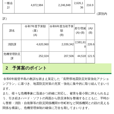
一般会
2,626,1
4,872,984
2,246,848
216.9
計
36
（課別内
訳）
令和7年度予算額
令和6年度当初予算
差引増減
(A)/
課名
（案）
額
(A)-(B)
(B)
(A)
(B)
2,581,61
消防課
4,620,960
2,039,342
226.6
8
危機管理防災
252,024
207,506
44,518
121.5
課
2 予算案のポイント
令和6年能登半島の教訓を踏まえ策定した「長野県地震防災対策強化アクショ
ンプラン」に基づき、地震防災対策の充実・強化に集中的に取り組んでまいり
ます。
また、様々な危機事象に迅速かつ的確に対応し、被害を最小限に抑えられるよ
う、引き続きハード・ソフトの両面から防災体制を整備するとともに、平時か
ら警察・消防・自衛隊等の防災関係機関や市町村など関係機関との顔の見える
関係を構築し、危機管理体制の確保に万全を期してまいります。