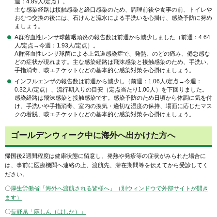
週：4.89人/定点）。
主な感染経路は接触感染と経口感染のため、調理前後や食事の前、トイレや
おむつ交換の後には、石けんと流水による手洗いを心掛け、感染予防に努め
ましょう。
A群溶血性レンサ球菌咽頭炎の報告数は前週から減少しました（前週：4.64
人/定点→今週：1.93人/定点）。
A群溶血性レンサ球菌による上気道感染症で、発熱、のどの痛み、倦怠感な
どの症状が現れます。主な感染経路は飛沫感染と接触感染のため、手洗い、
手指消毒、咳エチケットなどの基本的な感染対策を心掛けましょう。
インフルエンザの報告数は前週から減少し（前週：1.06人/定点→今週：
0.32人/定点）、流行期入りの目安（定点当たり1.00人）を下回りました。
感染経路は飛沫感染と接触感染です。感染予防のため日頃から体調に気を付
け、手洗いや手指消毒、室内の換気・適切な湿度の保持、場面に応じたマス
クの着脱、咳エチケットなどの基本的な感染対策を心掛けましょう。
ゴールデンウィーク中に海外へ出かけた方へ
帰国後2週間程度は健康状態に留意し、発熱や発疹等の症状がみられた場合に
は、事前に医療機関へ連絡の上、渡航先、滞在期間等を伝えてから受診してく
ださい。
〇
厚生労働省「海外へ渡航される皆様へ」（別ウィンドウで外部サイトが開き
ます）
〇
長野県「麻しん（はしか）」