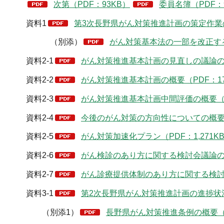
次第（PDF：93KB）
委員名簿（PDF：
資料1
第3次長野県がん対策推進計画の策定作業の
（別添）
がん対策基本法の一部を改正する
資料2-1
がん対策推進基本計画の見直しの議論の進
資料2-2
がん対策推進基本計画の概要（PDF：17
資料2-3
がん対策推進基本計画中間評価の概要（P
資料2-4
今後のがん対策の方向性についての概要（
資料2-5
がん対策加速化プラン（PDF：1,271K
資料2-6
がん検診のあり方に関する検討会議論の整
資料2-7
がん診療提供体制のあり方に関する検討会
資料3-1
第2次長野県がん対策推進計画の進捗状況
（別添1）
長野県がん対策推進条例の概要（P