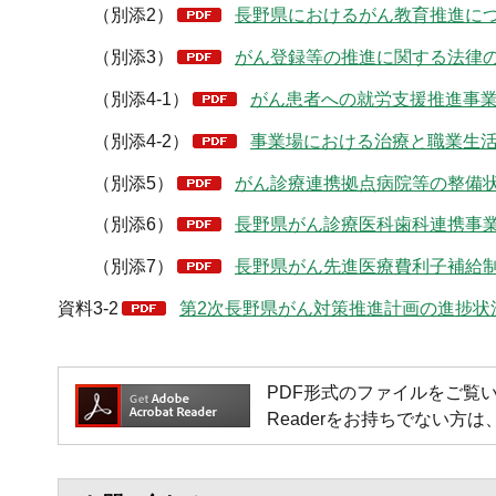
（別添2）
長野県におけるがん教育推進につい
（別添3）
がん登録等の推進に関する法律の概
（別添4-1）
がん患者への就労支援推進事業に
（別添4-2）
事業場における治療と職業生活
（別添5）
がん診療連携拠点病院等の整備状況
（別添6）
長野県がん診療医科歯科連携事業運
（別添7）
長野県がん先進医療費利子補給制度
資料3-2
第2次長野県がん対策推進計画の進捗状況
PDF形式のファイルをご覧いただく場
Readerをお持ちでない