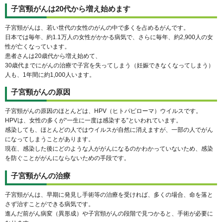
子宮頸がんは20代から増え始めます
子宮頸がんは、若い世代の女性のがんの中で多くを占めるがんです。
日本では毎年、約1.1万人の女性がかかる病気で、さらに毎年、約2,900人の女
性が亡くなっています。
患者さんは20歳代から増え始めて、
30歳代までにがんの治療で子宮を失ってしまう（妊娠できなくなってしまう）
人も、1年間に約1,000人います。
子宮頸がんの原因
子宮頸がんの原因のほとんどは、HPV（ヒトパピローマ）ウイルスです。
HPVは、女性の多くが“一生に一度は感染する”といわれています。
感染しても、ほとんどの人ではウイルスが自然に消えますが、一部の人でがん
になってしまうことがあります。
現在、感染した後にどのような人ががんになるのかわかっていないため、感染
を防ぐことががんにならないための手段です。
子宮頸がんの治療
子宮頸がんは、早期に発見し手術等の治療を受ければ、多くの場合、命を落と
さず治すことができる病気です。
進んだ前がん病変（異形成）や子宮頸がんの段階で見つかると、手術が必要に