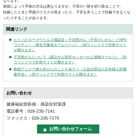
なります。
病状によって手術の方法は異なりますが、子宮の一部を切り取ることで、
妊娠したときに早産のリスクが高まったり、子宮を失うことで妊娠できなくな
ったりすることがあります。
関連リンク
ヒトパピローマウイルス感染症～子宮頸がん（子宮けいがん）とHPV
ワクチン～（厚生労働省ホームページ）（別ウィンドウで外部サイト
が開きます）
子宮頸がんについて（国立がん研究センターがん情報サービス）（別
ウィンドウで外部サイトが開きます）
動画アニメで婦人科がんのことを知ろう（公益社団法人日本婦人科腫
瘍学会）（別ウィンドウで外部サイトが開きます）
お問い合わせ
健康福祉部疾病・感染症対策課
電話番号：026-235-7141
ファックス：026-235-7170