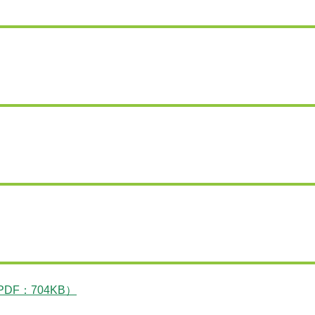
F：704KB）