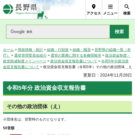
長野県Nagano Prefecture
アクセス
メニュー
検索
ホーム
>
県政情報・統計
>
組織・行財政
>
組織・職員
>
長野県の組織一覧（本
庁）
>
選挙管理委員会紹介
>
選管の業務に関する各種情報等
>
政治資金制度・
政党助成制度メインページ
>
政治資金収支報告書について
>
令和5年分政治資
金収支報告書について
> 政治資金収支報告書（令和5年）その他の政治団体＿え
更新日：2024年11月28日
令和5年分 政治資金収支報告書
その他の政治団体（え）
※団体名は、宣誓時のものとなります。
50音順