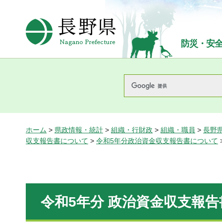
長野県Nagano Prefecture
防災・安
ホーム
>
県政情報・統計
>
組織・行財政
>
組織・職員
>
長野
収支報告書について
>
令和5年分政治資金収支報告書について
令和5年分 政治資金収支報告