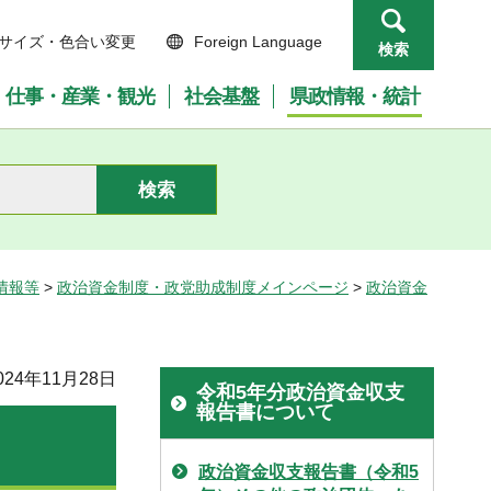
サイズ・色合い変更
Foreign Language
検索
仕事・産業・観光
社会基盤
県政情報・統計
情報等
>
政治資金制度・政党助成制度メインページ
>
政治資金
24年11月28日
令和5年分政治資金収支
報告書について
政治資金収支報告書（令和5