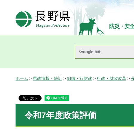
長野県Nagano Prefecture
防災・安
ホーム
>
県政情報・統計
>
組織・行財政
>
行政・財政改革
>
令和7年度政策評価