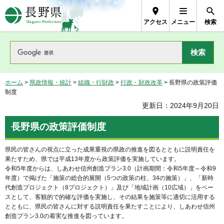
長野県Nagano Prefecture
アクセス
メニュー
検索
ホーム
>
県政情報・統計
>
組織・行財政
>
行政・財政改革
> 長野県の政策評価
制度
更新日：2024年9月20日
長野県の政策評価制度
県民の皆さんの視点に立った成果重視の県政の推進を図るとともに説明責任を
果たすため、県では平成13年度から政策評価を実施しています。
令和5年度からは、しあわせ信州創造プラン3.0（計画期間：令和5年度～令和9
年度）で掲げた「施策の総合的展開（5つの政策の柱、34の施策）」、「新時
代創造プロジェクト（8プロジェクト）」及び「地域計画（10広域）」をベー
スとして、客観的で的確な評価を実施し、その結果を施策等に適切に活用する
とともに、県民の皆さんに対する説明責任を果たすことにより、しあわせ信州
創造プラン3.0の着実な推進を図っています。