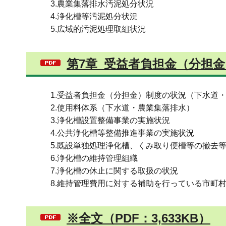
3.農業集落排水汚泥処分状況
4.浄化槽等汚泥処分状況
5.広域的汚泥処理取組状況
第7章_受益者負担金（分担金）
1.受益者負担金（分担金）制度の状況（下水道
2.使用料体系（下水道・農業集落排水）
3.浄化槽設置整備事業の実施状況
4.公共浄化槽等整備推進事業の実施状況
5.既設単独処理浄化槽、くみ取り便槽等の撤去
6.浄化槽の維持管理組織
7.浄化槽の休止に関する取扱の状況
8.維持管理費用に対する補助を行っている市町
※全文（PDF：3,633KB）