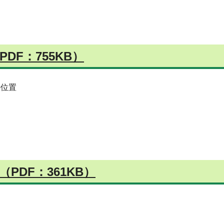
DF：755KB）
の位置
PDF：361KB）