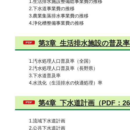
1.生活排水施設整備総事業費の推移
2.下水道事業費の推移
3.農業集落排水事業費の推移
4.浄化槽整備事業費の推移
第3章_生活排水施設の普及率・
1.汚水処理人口普及率（全国）
2.汚水処理人口普及率（長野県）
3.下水道普及率
4.水洗化（生活排水の快適処理）率
第4章_下水道計画（PDF：26
1.流域下水道計画
2.公共下水道計画