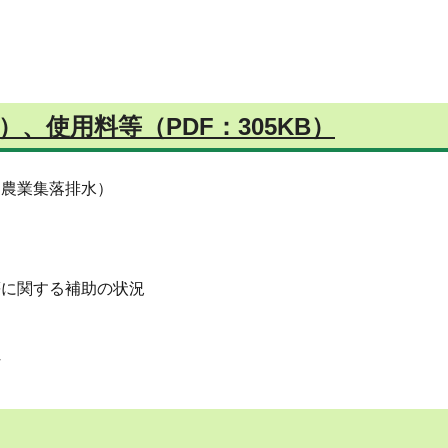
、使用料等（PDF：305KB）
・農業集落排水）
等に関する補助の状況
村