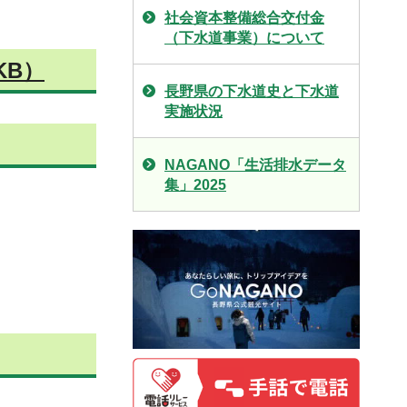
社会資本整備総合交付金
（下水道事業）について
KB）
長野県の下水道史と下水道
実施状況
NAGANO「生活排水データ
集」2025