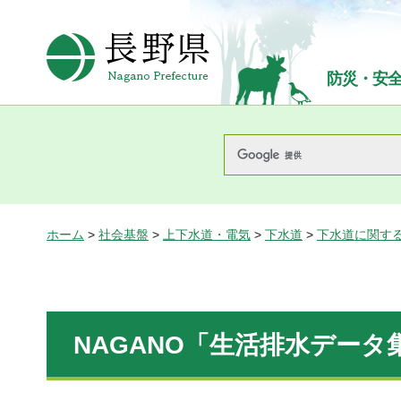
長野県Nagano Prefecture
防災・安
ホーム
>
社会基盤
>
上下水道・電気
>
下水道
>
下水道に関す
NAGANO「生活排水データ集