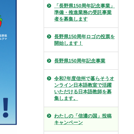
「長野県150周年記念事業」
準備・推進業務の受託事業
者を募集します
長野県150周年ロゴの投票を
開始します！
長野県150周年記念事業
令和7年度信州で暮らそうオ
ンライン日本語教室で活躍
いただける日本語教師を募
集します。
わたしの「信濃の国」投稿
キャンペーン