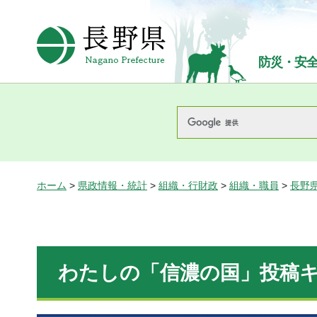
長野県Nagano Prefecture
防災・安
ホーム
>
県政情報・統計
>
組織・行財政
>
組織・職員
>
長野
わたしの「信濃の国」投稿