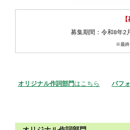
【
募集期間：令和8年2
※最終
オリジナル作詞部門
はこちら
パフ
オリジナル作詞部門