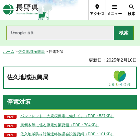
長野県Nagano Prefecture
アクセス
メニュー
検索
ホーム
>
佐久地域振興局
> 停電対策
更新日：2025年2月16日
佐久地域振興局
停電対策
パンフレット「大規模停電に備えて」（PDF：537KB）
風倒木等に係る停電対策要領（PDF：704KB）
佐久地域防災対策連絡協議会設置要綱（PDF：101KB）