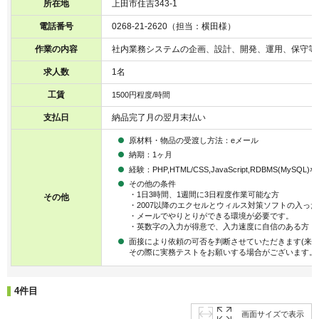
所在地
上田市住吉343-1
電話番号
0268-21-2620（担当：横田様）
作業の内容
社内業務システムの企画、設計、開発、運用、保守等
求人数
1名
工賃
1500円程度/時間
支払日
納品完了月の翌月末払い
原材料・物品の受渡し方法：eメール
納期：1ヶ月
経験：PHP,HTML/CSS,JavaScript,RDBMS(MyS
その他の条件
・1日3時間、1週間に3日程度作業可能な方
その他
・2007以降のエクセルとウィルス対策ソフトの入った
・メールでやりとりができる環境が必要です。
・英数字の入力が得意で、入力速度に自信のある方
面接により依頼の可否を判断させていただきます(来社
その際に実務テストをお願いする場合がございます。
4件目
画面サイズで表示