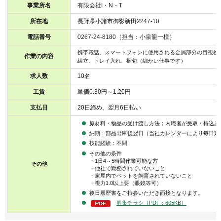
事業所名
有限会社I・N・T
所在地
長野県小諸市御影新田2247-10
電話番号
0267-24-8180（担当：小泉龍一様）
携帯電話、スマートフォンに使用される金属部分の目視検
作業の内容
組立、トレイ入れ、梱包（細かい仕事です）
求人数
10名
工賃
単価0.30円～1.20円
支払日
20日締め、翌月6日払い
原材料・物品の受け渡し方法：内職者が受取・持込み
納期：部品出庫後翌日（当社カレンダーにより毎日定
技能経験：不問
その他の条件
・1日4～5時間作業可能な方
その他
・他社で勤務されていないこと
・家屋内でペットを飼育されていないこと
・視力1.0以上要（眼鏡等可）
後日履歴書をご持参いただき面接となります。
募集チラシ（PDF：605KB）