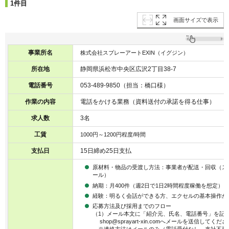
1件目
画面サイズで表示
事業所名
株式会社スプレーアートEXIN（イグジン）
所在地
静岡県浜松市中央区広沢2丁目38-7
電話番号
053-489-9850（担当：橋口様）
作業の内容
電話をかける業務（資料送付の承諾を得る仕事）
求人数
3名
工賃
1000円～1200円程度/時間
支払日
15日締め25日支払
原材料・物品の受渡し方法：事業者が配送・回収（ス
ール）
納期：月400件（週2日で1日2時間程度稼働を想定）
経験：明るく会話ができる方、エクセルの基本操作が
応募方法及び採用までのフロー
（1）メール本文に「紹介元、氏名、電話番号」を記
shop@sprayart-xin.comへメールを送信して