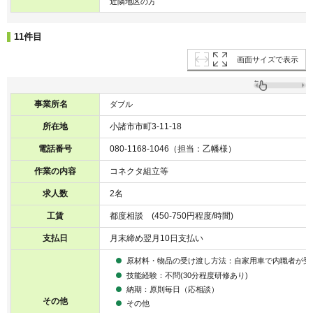
近隣地区の方
11件目
画面サイズで表示
事業所名
ダブル
所在地
小諸市市町3-11-18
電話番号
080-1168-1046（担当：乙幡様）
作業の内容
コネクタ組立等
求人数
2名
工賃
都度相談 (450-750円程度/時間)
支払日
月末締め翌月10日支払い
原材料・物品の受け渡し方法：自家用車で内職者が受
技能経験：不問(30分程度研修あり)
納期：原則毎日（応相談）
その他
その他