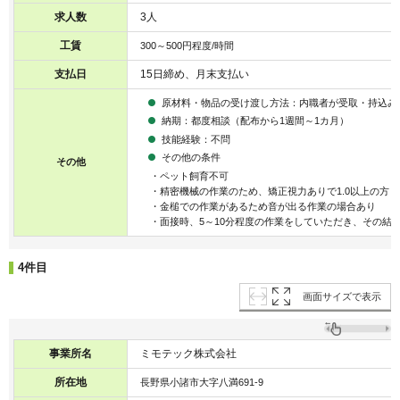
求人数
3人
工賃
300～500円程度/時間
支払日
15日締め、月末支払い
原材料・物品の受け渡し方法：内職者が受取・持込み
納期：都度相談（配布から1週間～1カ月）
技能経験：不問
その他の条件
その他
・ペット飼育不可
・精密機械の作業のため、矯正視力ありで1.0以上の方
・金槌での作業があるため音が出る作業の場合あり
・面接時、5～10分程度の作業をしていただき、その結
4件目
画面サイズで表示
事業所名
ミモテック株式会社
所在地
長野県小諸市大字八満691-9