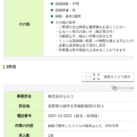
技能経験：不問
技能研修：有
納期：基本1週間
その他の条件
その他
・ご希望の方は簡単な履歴書をお送りください
・なるべく視力の良い方（矯正視力可）
・几帳面な方、細かい作業の好きな方
・ミシンは直線縫い程度（小物類を縫える方なら大丈
・必要な道具類は全て貸出し対応
・作業量は双方相談の上決めることができます
2件目
画面サイズで表示
事業所名
株式会社セルコ
所在地
長野県小諸市大字御影新田2130-1
電話番号
0267-23-3322（担当：祢津様）
作業の内容
銅線で製作したコイルの端末はんだ、印付与等
求人数
1名