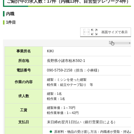
ご紹介中の求人数：17件（内職13件、自営型テレワーク4件）
内職
1件目
画面サイズで表示
事業所名
KIKI
所在地
長野県小諸市柏木592-1
電話番号
090-5759-2158（担当：小林様）
縫製：ミシンを使った縫製
作業の内容
軽作業：組立やテープ貼り 等
縫製：1名
求人数
軽作業：1名
縫製単価：1～70円
工賃
軽作業単価：1～42円
支払日
末日締め翌月1日払い（銀行営業日による）
原材料・物品の受け渡し方法：内職者が受取・持込み