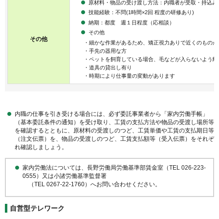
原材料・物品の受け渡し方法：内職者が受取・持込み
技能経験：不問(1時間×2回 程度の研修あり)
納期：都度 週１日程度（応相談）
その他
その他
・細かな作業があるため、矯正視力ありで近くのものが
・手先の器用な方
・ペットを飼育している場合、毛などが入らないよう離
・道具の貸出し有り
・時期により仕事量の変動があります
内職の仕事を引き受ける場合には、必ず委託事業者から「家内労働手帳」
（基本委託条件の通知）を受け取り、工賃の支払方法や物品の受渡し場所等
を確認するとともに、原材料の受渡しのつど、工賃単価や工賃の支払期日等
（注文伝票）を、物品の受渡しのつど、工賃支払額等（受入伝票）をそれぞ
れ確認しましょう。
家内労働法については、長野労働局労働基準部賃金室（TEL 026-223-
0555）又は小諸労働基準監督署
（TEL 0267-22-1760）へお問い合わせください。
自営型テレワーク