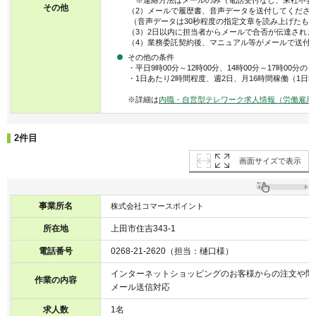
※連絡方法はメールのみ（電話受付なし、来社不要
その他
（2）メールで履歴書、音声データを送付してくださ
（音声データは30秒程度の指定文章を読み上げたも
（3）2日以内に担当者からメールで合否が伝達されま
（4）業務委託契約後、マニュアル等がメールで送付
その他の条件
・平日9時00分～12時00分、14時00分～17時00分
・1日あたり2時間程度、週2日、月16時間稼働（1日5
※詳細は
内職・自営型テレワーク求人情報（労働雇用
2件目
画面サイズで表示
事業所名
株式会社コマースポイント
所在地
上田市住吉343-1
電話番号
0268-21-2620（担当：樋口様）
インターネットショッピングのお客様からの注文や問
作業の内容
メール送信対応
求人数
1名