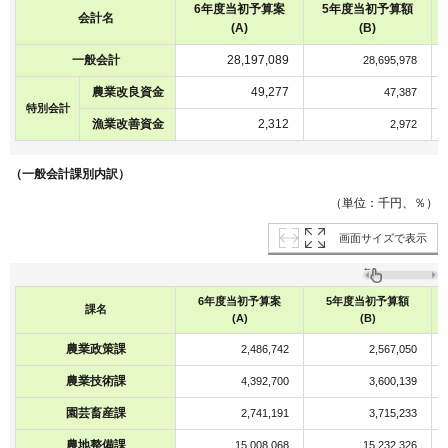
6年度当初予算案
5年度当初予算額
会計名
(A)
(B)
一般会計
28,197,089
28,695,978
農業改良資金
49,277
47,387
特別会計
漁業改善資金
2,312
2,972
（一般会計課別内訳）
（単位：千円、％）
画面サイズで表示
6年度当初予算案
5年度当初予算額
課名
(A)
(B)
農業政策課
2,486,742
2,567,050
農業技術課
4,392,700
3,600,139
園芸畜産課
2,741,191
3,715,233
農地整備課
15,008,068
15,232,326