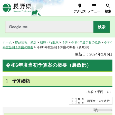
長野県Nagano Prefecture
アクセス
メニュー
検索
ホーム
>
県政情報・統計
>
組織・行財政
>
予算
>
令和6年度予算の概要
>
令和6
年度当初予算案の概要
> 令和6年度当初予算案の概要（農政部）
更新日：2024年2月6日
令和6年度当初予算案の概要（農政部）
1 予算総額
（単位：千円、％）
画面サイズで表示