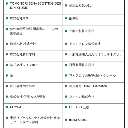
TOMONORI SENA SCENTING DES
株式会社SouGo
IGN STUDIO
株式会社マスト
飯島町
信州大学医学部 周産期のこころの
上郷木材株式会社
医学講座
瑞穂木材 株式会社
アットアロマ株式会社
株式会社勝野木材
一般社団法人おんたけウェルネスラボ
株式会社レインボー
日野製薬株式会社
岶
花とアロマの教室clair・クレール
株式会社meettree
株式会社 USAGI Education
株式会社 信州あづみ野栗
ファイン株式会社
FLOWA
LE LABO 五福
東急リゾーツ&ステイ株式会社 東急
Inaka Sauna
リゾートタウン蓼科