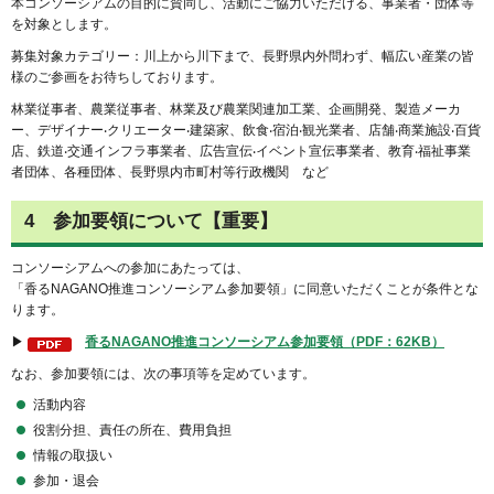
本コンソーシアムの目的に賛同し、活動にご協力いただける、事業者・団体等
を対象とします。
募集対象カテゴリー：川上から川下まで、⻑野県内外問わず、幅広い産業の皆
様のご参画をお待ちしております。
林業従事者、農業従事者、林業及び農業関連加⼯業、企画開発、製造メーカ
ー、デザイナー‧クリエーター‧建築家、飲⾷‧宿泊‧観光業者、店舗‧商業施設‧百貨
店、鉄道‧交通インフラ事業者、広告宣伝‧イベント宣伝事業者、教育‧福祉事業
者団体、各種団体、⻑野県内市町村等行政機関 など
4 参加要領について【重要】
コンソーシアムへの参加にあたっては、
「香るNAGANO推進コンソーシアム参加要領」に同意いただくことが条件とな
ります。
▶
香るNAGANO推進コンソーシアム参加要領（PDF：62KB）
なお、参加要領には、次の事項等を定めています。
活動内容
役割分担、責任の所在、費用負担
情報の取扱い
参加・退会