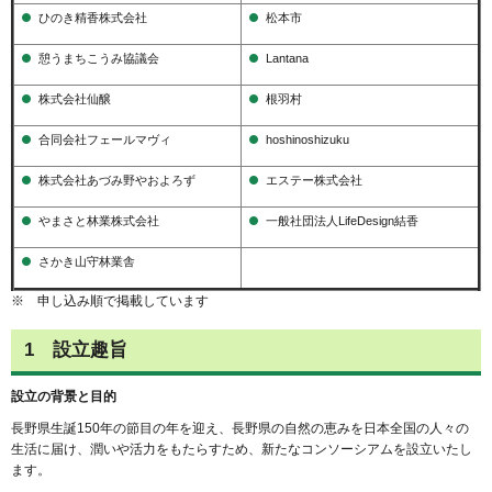
ひのき精香株式会社
松本市
憩うまちこうみ協議会
Lantana
株式会社仙醸
根羽村
合同会社フェールマヴィ
hoshinoshizuku
株式会社あづみ野やおよろず
エステー株式会社
やまさと林業株式会社
一般社団法人LifeDesign結香
さかき山守林業舎
※ 申し込み順で掲載しています
1 設立趣旨
設⽴の背景と⽬的
⻑野県⽣誕150年の節⽬の年を迎え、⻑野県の⾃然の恵みを⽇本全国の⼈々の
⽣活に届け、潤いや活⼒をもたらすため、新たなコンソーシアムを設立いたし
ます。