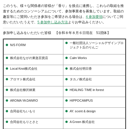
このうち、様々な関係者の皆様が「香り」を接点に連携し、これらの取組を推
進するためのコンソーシアムについて、参加事業者を募集しています。取組の
趣旨等にご賛同いただき参加をご希望される場合は、
4 参加要領
についてご同
意いただいたうえで、
5 参加申し込み方法
よりお申込みください。
参加申し込みをいただいた皆様 【令和８年８月６日現在 51団体】
一般社団法人ソーシャルデザインプロ
N/S FORM
ジェクト丘のりんご
株式会社ながの東急百貨店
Calm Works
Local Knot株式会社
株式会社明日香
アロマト株式会社
タカノ株式会社
株式会社柳沢林業
HEALING TIME in forest
AROMA YA DANRO
HIPPOCAMPUS
合同会社ちいもり
AY. scent & design
合同会社もりとさと
A Green 株式会社