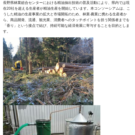
⻑野県林業総合センターにおける精油抽出技術の普及活動により、県内では現
在20社を超える⽣産者が精油⽣産を開始しています。本コンソーシアムは、こ
うした精油の⽣産事業の拡⼤と市場開拓のため、林業‧農業に携わる⽣産者か
ら、商品開発、流通、観光業、消費者へのタッチポイントを担う関係者までを
「⾹り」という接点で結び、持続可能な経済発展に寄与することを⽬的としま
す。