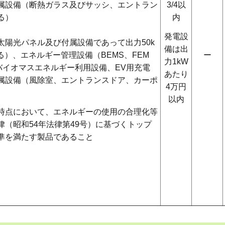
属設備（断熱ガラス及びサッシ、エントラン
3/4以
る）
内
発電設
太陽光パネル及び付属設備であって出力50k
備は出
る）、エネルギー管理設備（BEMS、FEM
ー
力1kW
バイオマスエネルギー利用設備、EV用充電
あたり
属設備（風除室、エントランスドア、カーポ
4万円
）
以内
時点において、エネルギーの使用の合理化等
律（昭和54年法律第49号）に基づくトップ
準を満たす製品であること