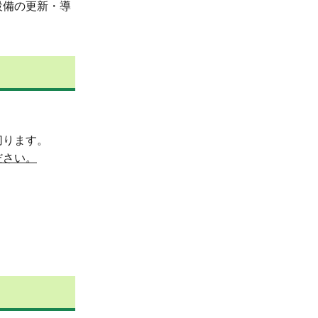
設備の更新・導
切ります。
ださい。