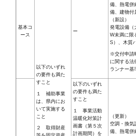
備、熱電併
備、建物付
（新設）
基本コ
発電設備（
ー
ース
W未満に限
S）、木質
※交付申請
に関する法
以下のいずれ
ランナー基
の要件も満た
すこと
以下のいずれ
の要件も満た
１ 補助事業
すこと
は、県内にお
いて実施する
１ 事業活動
（更新）
こと
温暖化対策計
空調・換気
画書（第５次
２ 取得財産
備、熱電併
計画期間）を
等を固定資産