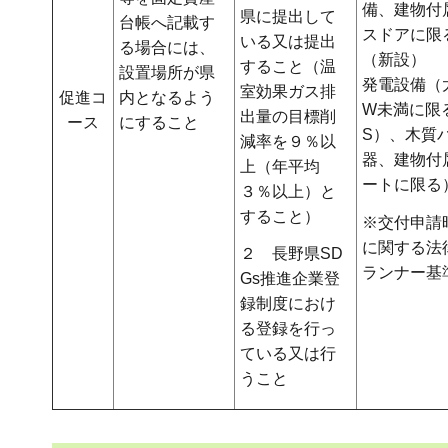
備、建物付
県に提出して
台帳へ記載す
スドアに限
いる又は提出
る場合には、
（新設）
すること（温
設置場所が県
発電設備（
室効果ガス排
促進コ
内となるよう
W未満に限
出量の目標削
ース
にすること
S）、木質
減率を９％以
器、建物付
上（年平均
ートに限る
３％以上）と
すること）
※交付申請
に関する法
２ 長野県SD
ランナー基
Gs推進企業登
録制度におけ
る登録を行っ
ている又は行
うこと