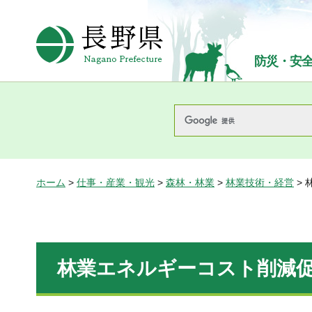
長野県Nagano Prefecture
防災・安
ホーム
>
仕事・産業・観光
>
森林・林業
>
林業技術・経営
>
林業エネルギーコスト削減