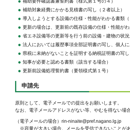
補助要件確認書兼誓約書（様式第１号の４）
補助対象経費にかかる見積書の写し（２者以上）
導入しようとする設備の仕様・性能がわかる書類（
更新の場合は、更新前の既存設備の仕様・性能がわ
省エネ設備等の更新等を行う前の設備・建物の状況
法人においては履歴事項全部証明書の写し、個人に
県税に未納がないことを証明する納税証明書の写し
知事が必要と認める書類（該当する場合）
更新前設備処理誓約書（要領様式第１号）
申請先
原則として、電子メールでの提出をお願いします。
なお、電子メールアドレスがない等、やむを得ない場
（電子メールの場合）rin-ninaite@pref.nagano.lg.jp
※容量が大きい場合、メールを受信できないことがあ