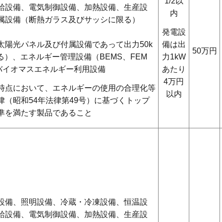
1/2以
給設備、電気制御設備、加熱設備、生産設
内
属設備（断熱ガラス及びサッシに限る）
発電設
備は出
太陽光パネル及び付属設備であって出力50k
50万円
力1kW
る）、エネルギー管理設備（BEMS、FEM
あたり
バイオマスエネルギー利用設備
4万円
時点において、エネルギーの使用の合理化等
以内
律（昭和54年法律第49号）に基づくトップ
準を満たす製品であること
設備、照明設備、冷蔵・冷凍設備、恒温設
給設備、電気制御設備、加熱設備、生産設