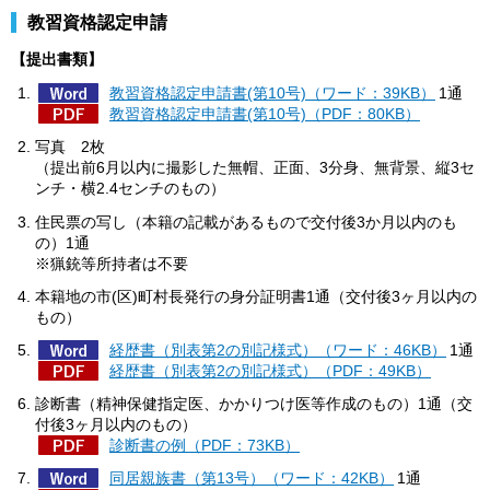
教習資格認定申請
【提出書類】
教習資格認定申請書(第10号)（ワード：39KB）
1通
教習資格認定申請書(第10号)（PDF：80KB）
写真
2
枚
（提出前6月以内に撮影した無帽、正面、3分身、無背景、縦3セ
ンチ・横2.4センチのもの）
住民票の写し（本籍の記載があるもので交付後3か月以内のも
の）1通
※猟銃等所持者は不要
本籍地の市(区)町村長発行の身分証明書1通（交付後3ヶ月以内の
もの）
経歴書（別表第2の別記様式）（ワード：46KB）
1通
経歴書（別表第2の別記様式）（PDF：49KB）
診断書（精神保健指定医、かかりつけ医等作成のもの）1通（交
付後3ヶ月以内のもの）
診断書の例（PDF：73KB）
同居親族書（第13号）（ワード：42KB）
1通