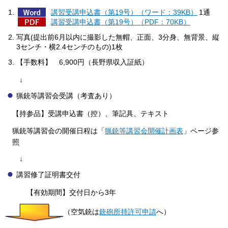
講習受講申込書（第19号）（ワード：39KB）
1通
講習受講申込書（第19号）（PDF：70KB）
写真(提出前6月以内に撮影した無帽、正面、3分身、無背景、縦
3センチ・横2.4センチのもの)1枚
【手数料】
6,
900円（長野県収入証紙）
↓
猟銃等講習会受講（考査あり）
【持参品】受講申込書（控）、筆記具、テキスト
猟銃等講習会の開催日程は「
猟銃等講習会開催計画表
」ページ参
照
↓
講習修了証明書交付
【有効期間】交付日から3年
（空気銃は
銃砲所持許可申請
へ）