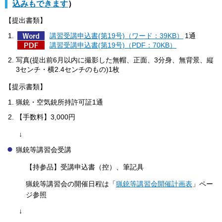
込みもできます
）
【提出書類】
講習受講申込書(第19号)（ワード：39KB）
1通
講習受講申込書(第19号)（PDF：70KB）
写真(提出前6月以内に撮影した無帽、正面、3分身、無背景、縦
3センチ・横2.4センチのもの)1枚
【提示書類】
猟銃・空気銃所持許可証1通
【手数料】3,000円
↓
猟銃等講習会受講
【持参品】受講申込書（控）、筆記具
猟銃等講習会の開催日程は「
猟銃等講習会開催計画表
」ペー
ジ参照
↓