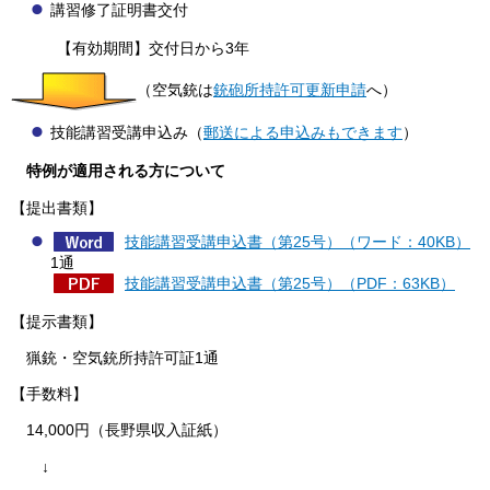
講習修了証明書交付
【有効期間】交付日から3年
（空気銃は
銃砲所持許可更新申請
へ）
技能講習受講申込み（
郵送による申込みもできます
）
特例が適用される方について
【提出書類】
技能講習受講申込書（第25号）（ワード：40KB）
1通
技能講習受講申込書（第25号）（PDF：63KB）
【提示書類】
猟銃・空気銃所持許可証1通
【手数料】
14,000
円（長野県収入証紙）
↓