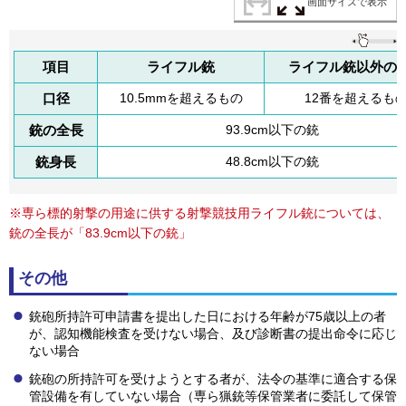
画面サイズで表示
項
目
ライフル銃
ライフル銃以外の
口
径
10.5mmを超えるもの
12番を超えるも
銃の全長
93.9cm以下の銃
銃
身
長
48.8cm以下の銃
※専ら標的射撃の用途に供する射撃競技用ライフル銃については、
銃の全長が「83.9cm以下の銃」
その他
銃砲所持許可申請書を提出した日における年齢が75歳以上の者
が、認知機能検査を受けない場合、及び診断書の提出命令に応じ
ない場合
銃砲の所持許可を受けようとする者が、法令の基準に適合する保
管設備を有していない場合（専ら猟銃等保管業者に委託して保管