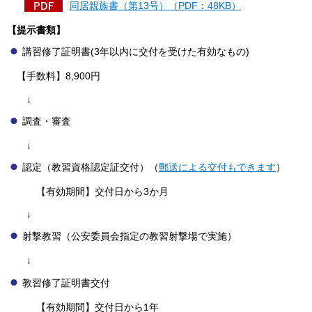
同居親族書（第13号）（PDF：48KB）
【提示書類】
講習修了証明書(3年以内に交付を受けた有効なもの)
【手数料】8,900円
↓
調査・審査
↓
認定（教習資格認定証交付）（
郵送による交付もできます
）
【有効期間】交付日から3か月
↓
射撃教習（公安委員会指定の教習射撃場で実施）
↓
教習修了証明書交付
【有効期間】交付日から1年