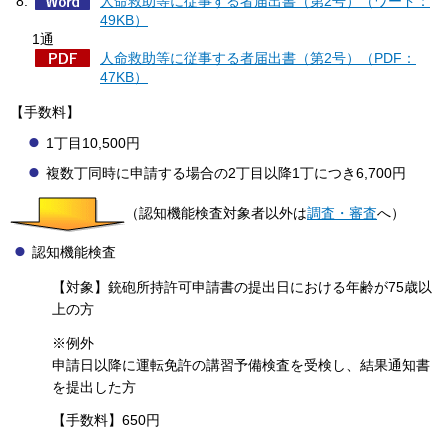
人命救助等に従事する者届出書（第2号）（ワード：
49KB）
1通
人命救助等に従事する者届出書（第2号）（PDF：
47KB）
【手数料】
1丁目10,500円
複数丁同時に申請する場合の2丁目以降1丁につき6,700円
（認知機能検査対象者以外は
調査・審査
へ）
認知機能検査
【対象】銃砲所持許可申請書の提出日における年齢が75歳以
上の方
※例外
申請日以降に運転免許の講習予備検査を受検し、結果通知書
を提出した方
【手数料】650円