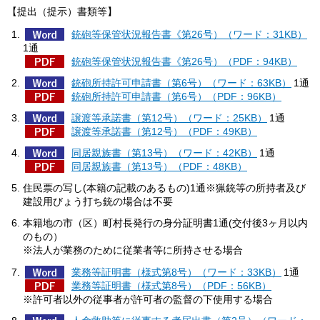
【提出（提示）書類等】
銃砲等保管状況報告書《第26号）（ワード：31KB）
1通
銃砲等保管状況報告書《第26号）（PDF：94KB）
銃砲所持許可申請書（第6号）（ワード：63KB）
1通
銃砲所持許可申請書（第6号）（PDF：96KB）
譲渡等承諾書（第12号）（ワード：25KB）
1通
譲渡等承諾書（第12号）（PDF：49KB）
同居親族書（第13号）（ワード：42KB）
1通
同居親族書（第13号）（PDF：48KB）
住民票の写し(本籍の記載のあるもの)1通※猟銃等の所持者及び
建設用びょう打ち銃の場合は不要
本籍地の市（区）町村長発行の身分証明書1通(交付後3ヶ月以内
のもの）
※法人が業務のために従業者等に所持させる場合
業務等証明書（様式第8号）（ワード：33KB）
1通
業務等証明書（様式第8号）（PDF：56KB）
※許可者以外の従事者が許可者の監督の下使用する場合