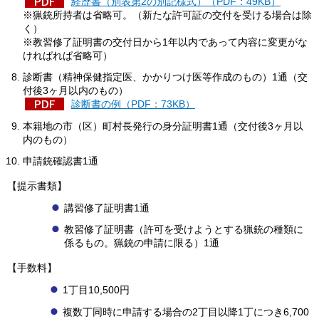
経歴書（別表第2の別記様式）（PDF：49KB）
※猟銃所持者は省略可。（新たな許可証の交付を受ける場合は除
く）
※教習修了証明書の交付日から1年以内であって内容に変更がな
ければれば省略可）
診断書（精神保健指定医、かかりつけ医等作成のもの）1通（交
付後3ヶ月以内のもの）
診断書の例（PDF：73KB）
本籍地の市（区）町村長発行の身分証明書1通（交付後3ヶ月以
内のもの）
申請銃確認書1通
【提示書類】
講習修了証明書1通
教習修了証明書（許可を受けようとする猟銃の種類に
係るもの。猟銃の申請に限る）1通
【手数料】
1丁目10,500円
複数丁同時に申請する場合の2丁目以降1丁につき6,700