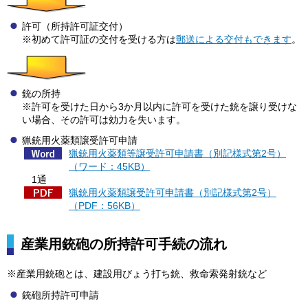
許可（所持許可証交付）
※初めて許可証の交付を受ける方は
郵送による交付もできます
。
銃の所持
※許可を受けた日から3か月以内に許可を受けた銃を譲り受けな
い場合、その許可は効力を失います。
猟銃用火薬類譲受許可申請
猟銃用火薬類等譲受許可申請書（別記様式第2号）
（ワード：45KB）
1
通
猟銃用火薬類譲受許可申請書（別記様式第2号）
（PDF：56KB）
産業用銃砲の所持許可手続の流れ
※産業用銃砲とは、建設用びょう打ち銃、救命索発射銃など
銃砲所持許可申請