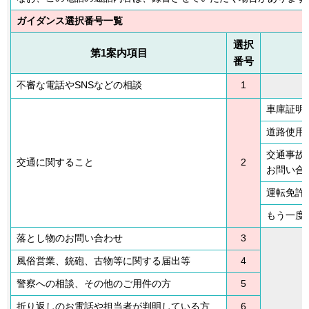
ガイダンス選択番号一覧
選択
第1案内項目
番号
不審な電話やSNSなどの相談
1
車庫証明
道路使用
交通事故
交通に関すること
2
お問い合
運転免許
もう一度
落とし物のお問い合わせ
3
風俗営業、銃砲、古物等に関する届出等
4
警察への相談、その他のご用件の方
5
折り返しのお電話や担当者が判明している方
6