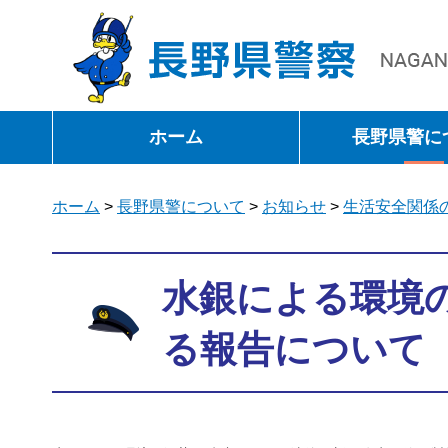
長野県警察
ホーム
長野県警に
ホーム
>
長野県警について
>
お知らせ
>
生活安全関係
水銀による環境
る報告について