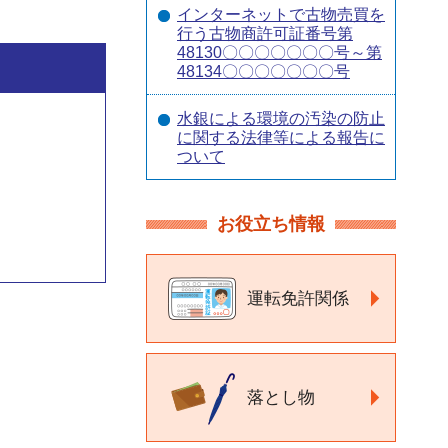
インターネットで古物売買を
行う古物商許可証番号第
48130〇〇〇〇〇〇〇号～第
48134〇〇〇〇〇〇〇号
水銀による環境の汚染の防止
に関する法律等による報告に
ついて
お役立ち情報
運転免許関係
落とし物