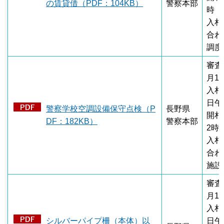
の賃貸借（PDF：104KB）
警察本部
時
入札
合わ
調度
審査
月1
入札
日午
警察学校空調設備保守点検（P
長野県
開札
DF：182KB）
警察本部
2時
入札
合わ
施設
審査
月1
入札
シルバーパイプ柵（本体）以
日午