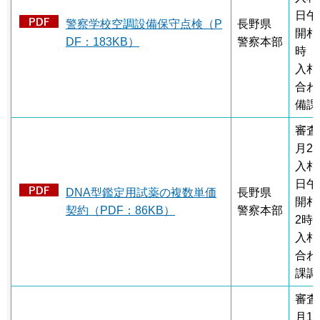
日午
警察学校空調設備保守点検（P
長野県
開札
DF：183KB）
警察本部
時
入札
合わ
備課
審査
月2
入札
日午
DNA型鑑定用試薬の複数単価
長野県
開札
契約（PDF：86KB）
警察本部
2時
入札
合わ
課調
審査
月1