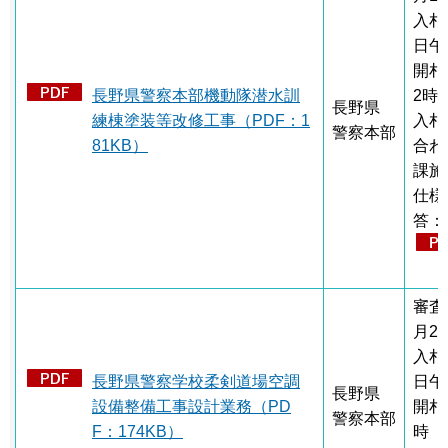
入札
日午
開札
長野県警察本部機動隊潜水訓
2時
長野県
練棟塗装等改修工事（PDF：1
入札
警察本部
81KB）
合わ
課施
仕様
答：
審査
月2
入札
長野県警察学校柔剣道場空調
日午
長野県
設備整備工事設計業務（PD
開札
警察本部
F：174KB）
時