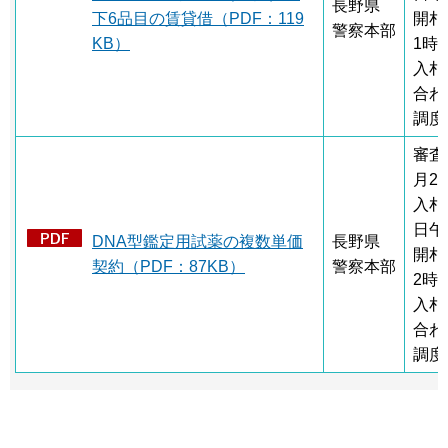
長野県
下6品目の賃貸借（PDF：119
開札
警察本部
KB）
1時
入札
合わ
調度
審査
月2
入札
日午
DNA型鑑定用試薬の複数単価
長野県
開札
契約（PDF：87KB）
警察本部
2時
入札
合わ
調度