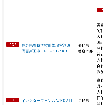
審査
0月
入札
0日
長野県警察学校射撃場空調設
長野県
開札
備更新工事（PDF：174KB）
警察本部
後2
入札
合わ
課施
審査
月7
入札
日午
イレクターフェンス以下8品目
長野県
開札