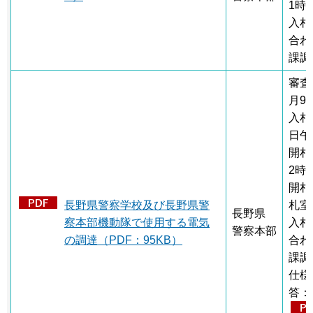
1時
入札
合わ
課調
審査
月9
入札
日午
開札
2時
開札
長野県警察学校及び長野県警
札室
長野県
察本部機動隊で使用する電気
入札
警察本部
の調達（PDF：95KB）
合わ
課調
仕様
答：