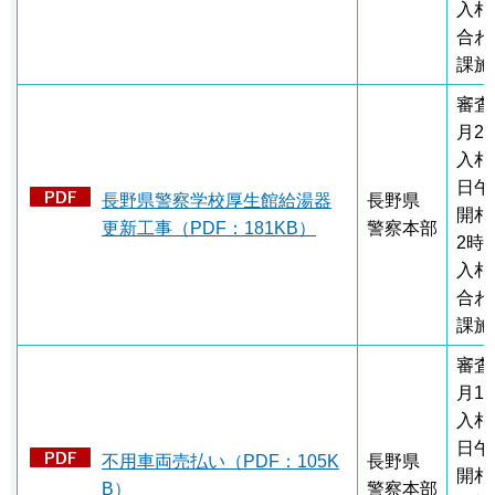
入札
合わ
課施
審査
月2
入札
日午
長野県警察学校厚生館給湯器
長野県
開札
更新工事（PDF：181KB）
警察本部
2時
入札
合わ
課施
審査
月1
入札
日午
不用車両売払い（PDF：105K
長野県
開札
B）
警察本部