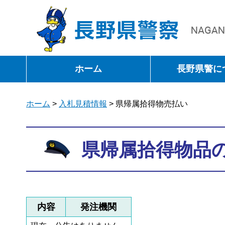
長野県警察
ホーム
長野県警に
ホーム
>
入札見積情報
> 県帰属拾得物売払い
県帰属拾得物品
内容
発注機関