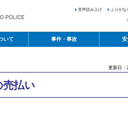
音声読み上げ
ふりがな
ついて
事件・事故
安
更新日：2
の売払い