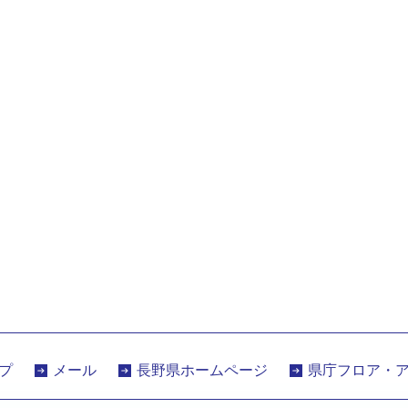
プ
メール
長野県ホームページ
県庁フロア・