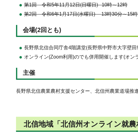
第1回 令和5年11月12日(日曜日) 10時～12時
第2回 令和6年1月17日(水曜日) 13時30分～15時
会場(2回とも)
長野県北信合同庁舎4階講堂(長野県中野市大字壁田95
オンライン(Zoom利用)のでも併用開催します(オ
主催
長野県北信農業農村支援センター、北信州農業道場推
北信地域「北信州オンライン就農