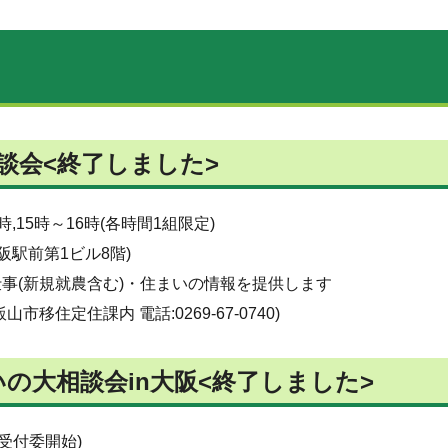
談会<終了しました>
時,15時～16時(各時間1組限定)
大阪駅前第1ビル8階)
事(新規就農含む)・住まいの情報を提供します
住定住課内 電話:0269-67-0740)
の大相談会in大阪<終了しました>
時受付委開始)