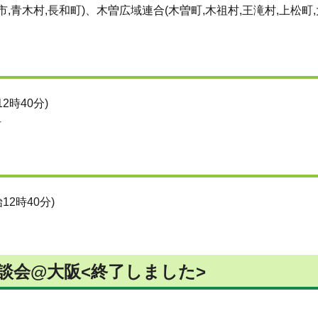
,青木村,長和町)、木曽広域連合(木曽町,木祖村,王滝村,上松町,
2時40分)
村
12時40分)
談会@大阪<終了しました>