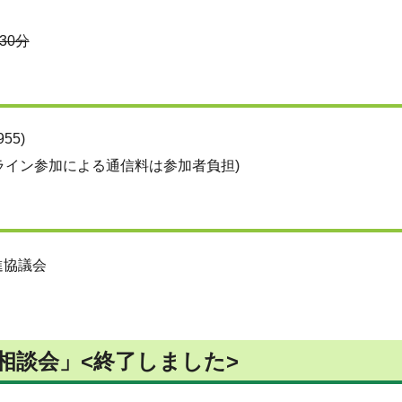
30分
5)
ンライン参加による通信料は参加者負担)
進協議会
相談会」<終了しました>