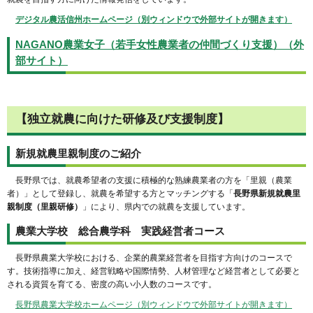
デジタル農活信州ホームページ（別ウィンドウで外部サイトが開きます）
NAGANO農業女子（若手女性農業者の仲間づくり支援）（外
部サイト）
【独立就農に向けた研修及び支援制度】
新規就農里親制度のご紹介
長野県では、就農希望者の支援に積極的な熟練農業者の方を「里親（農業
者）」として登録し、就農を希望する方とマッチングする「
長野県新規就農里
親制度（里親研修）
」により、県内での就農を支援しています。
農業大学校 総合農学科 実践経営者コース
長野県農業大学校における、企業的農業経営者を目指す方向けのコースで
す。技術指導に加え、経営戦略や国際情勢、人材管理など経営者として必要と
される資質を育てる、密度の高い小人数のコースです。
長野県農業大学校ホームページ（別ウィンドウで外部サイトが開きます）