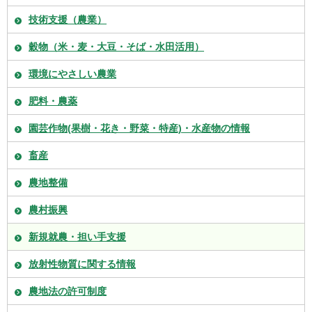
技術支援（農業）
穀物（米・麦・大豆・そば・水田活用）
環境にやさしい農業
肥料・農薬
園芸作物(果樹・花き・野菜・特産)・水産物の情報
畜産
農地整備
農村振興
新規就農・担い手支援
放射性物質に関する情報
農地法の許可制度