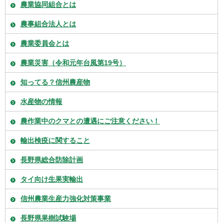
農業協同組合とは
農事組合法人とは
農業委員会とは
農業災害（令和元年台風第19号）
知ってる？信州農産物
水産物の情報
農作業中のクマとの遭遇にご注意ください！
輸出検疫に関すること
長野県総合防除計画
タイ向け生果実輸出
信州農業生産力強化対策事業
長野県果樹試験場