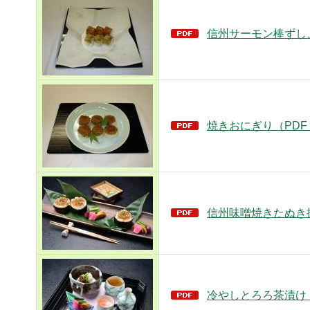
信州サーモン棒ずし、
焼きおにぎり（PDF
信州味噌焼きたぬき握
冷やしとろろ茶漬け（