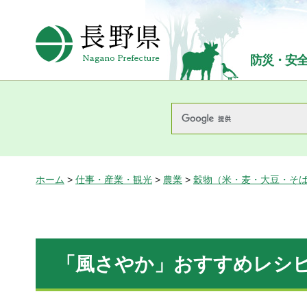
長野県Nagano Prefecture
防災・安
ホーム
>
仕事・産業・観光
>
農業
>
穀物（米・麦・大豆・そ
「風さやか」おすすめレシ