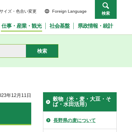
サイズ・色合い変更
Foreign Language
検索
仕事・産業・観光
社会基盤
県政情報・統計
23年12月11日
穀物（米・麦・大豆・そ
ば・水田活用）
長野県の麦について