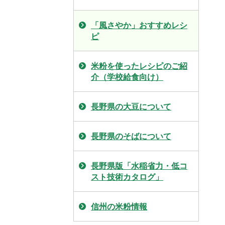
「風さやか」おすすめレシ
ピ
米粉を使ったレシピのご紹
介（学校給食向け）
長野県の大豆について
長野県のそばについて
長野県版「水稲省力・低コ
スト技術カタログ」
信州の米粉情報