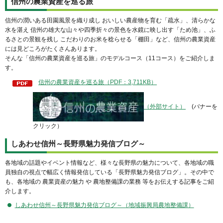
信州の農業資産を巡る旅
信州の潤いある田園風景を織り成し おいしい農産物を育む「疏水」、清らかな
水を湛え 信州の雄大な山々や四季折々の景色を水鏡に映し出す「ため池」、ふ
るさとの景観を残し こだわりのお米を稔らせる「棚田」など、信州の農業資産
には見どころがたくさんあります。
そんな「信州の農業資産を巡る旅」のモデルコース（11コース）をご紹介しま
す。
信州の農業資産を巡る旅（PDF：3,711KB）
（外部サイト）
(バナーを
クリック）
しあわせ信州～長野県魅力発信ブログ～
各地域の話題やイベント情報など、様々な長野県の魅力について、各地域の職
員独自の視点で幅広く情報発信している「長野県魅力発信ブログ」。その中で
も、各地域の 農業資産の魅力 や 農地整備課の業務 等をお伝えする記事をご紹
介します。
しあわせ信州～長野県魅力発信ブログ～（地域振興局農地整備課）