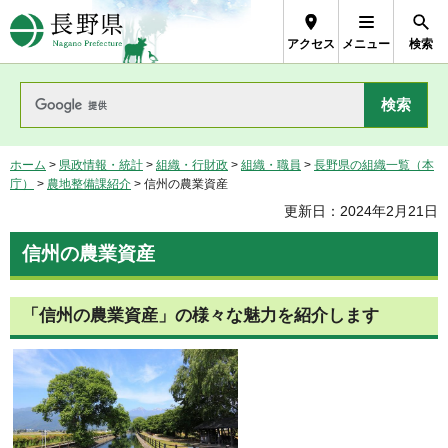
長野県Nagano Prefecture
アクセス
メニュー
検索
ホーム
>
県政情報・統計
>
組織・行財政
>
組織・職員
>
長野県の組織一覧（本
庁）
>
農地整備課紹介
> 信州の農業資産
更新日：2024年2月21日
信州の農業資産
「信州の農業資産」の様々な魅力を紹介します