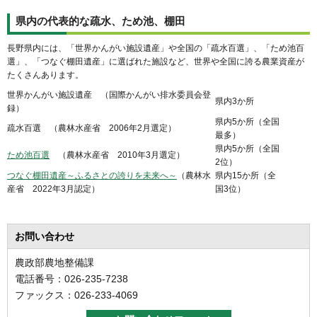
県内の代表的な疏水、ため池、棚田
長野県内には、「世界かんがい施設遺産」や全国の「疏水百選」、「ため池百
選」、「つなぐ棚田遺産」に選ばれた施設など、世界や全国に誇る農業資産が
たくさんあります。
世界かんがい施設遺産 （国際かんがい排水委員会登
県内3か所
録）
県内5か所（全国
疏水百選 （農林水産省 2006年2月選定）
最多）
県内5か所（全国
ため池百選
（農林水産省 2010年3月選定）
2位）
つなぐ棚田遺産～ふるさとの誇りを未来へ～
（農林水
県内15か所（全
産省 2022年3月認定）
国3位）
お問い合わせ
農政部農地整備課
電話番号：026-235-7238
ファックス：026-233-4069