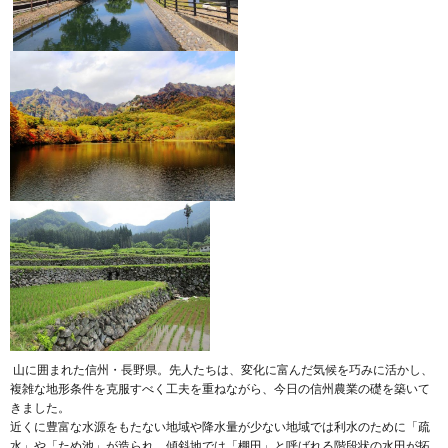
山に囲まれた信州・長野県。先人たちは、変化に富んだ気候を巧みに活かし、
複雑な地形条件を克服すべく工夫を重ねながら、今日の信州農業の礎を築いて
きました。
近くに豊富な水源をもたない地域や降水量が少ない地域では利水のために「疏
水」や「ため池」が造られ、傾斜地では「棚田」と呼ばれる階段状の水田が拓