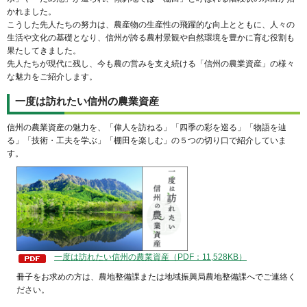
かれました。
こうした先人たちの努力は、農産物の生産性の飛躍的な向上とともに、人々の
生活や文化の基礎となり、信州が誇る農村景観や自然環境を豊かに育む役割も
果たしてきました。
先人たちが現代に残し、今も農の営みを支え続ける「信州の農業資産」の様々
な魅力をご紹介します。
一度は訪れたい信州の農業資産
信州の農業資産の魅力を、「偉人を訪ねる」「四季の彩を巡る」「物語を辿
る」「技術・工夫を学ぶ」「棚田を楽しむ」の５つの切り口で紹介していま
す。
一度は訪れたい信州の農業資産（PDF：11,528KB）
冊子をお求めの方は、農地整備課または地域振興局農地整備課へでご連絡く
ださい。