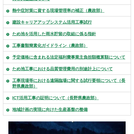
熱中症対策に資する現場管理率の補正（農政部）
建設キャリアアップシステム活用工事試行
ため池を活用した雨水貯留の取組に係る指針
工事書類簡素化ガイドライン（農政部）
予定価格に含まれる法定福利費事業主負担額概算額について
ため池工事における品質管理費用の別途計上について
工事現場等における遠隔臨場に関する試行要領について（長
野県農政部）
ICT活用工事の証明について（長野県農政部）
地域計画の実現に向けた生産基盤の整備