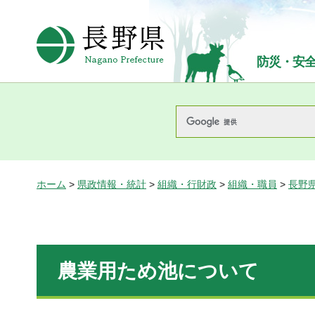
長野県Nagano Prefecture
防災・安
ホーム
>
県政情報・統計
>
組織・行財政
>
組織・職員
>
長野
農業用ため池について