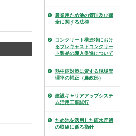
農業用ため池の管理及び保
全に関する法律
コンクリート構造物におけ
るプレキャストコンクリー
ト製品の導入促進について
熱中症対策に資する現場管
理率の補正（農政部）
建設キャリアアップシステ
ム活用工事試行
ため池を活用した雨水貯留
の取組に係る指針