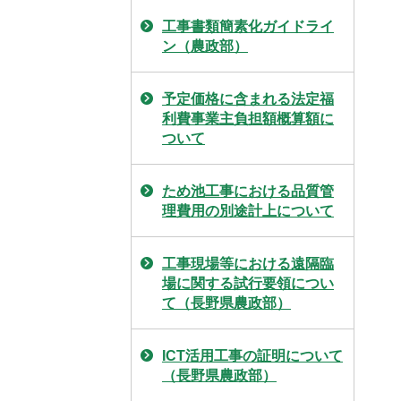
工事書類簡素化ガイドライ
ン（農政部）
予定価格に含まれる法定福
利費事業主負担額概算額に
ついて
ため池工事における品質管
理費用の別途計上について
工事現場等における遠隔臨
場に関する試行要領につい
て（長野県農政部）
ICT活用工事の証明について
（長野県農政部）