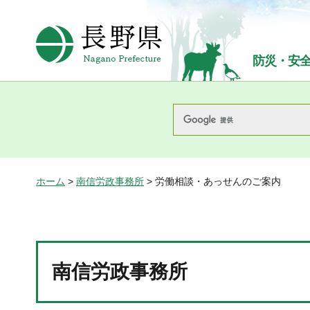
長野県Nagano Prefecture
防災・安
ホーム
>
南信労政事務所
> 労働相談・あっせんのご案内
南信労政事務所