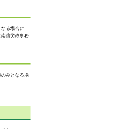
となる場合
に
は南信労政事務
談のみとなる場