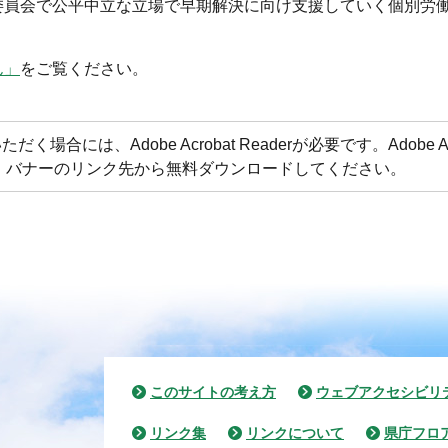
委員会で公平中立な立場で早期解決に向け支援していく個別労
ん」
をご覧ください。
合には、Adobe Acrobat Readerが必要です。Adobe Acr
方は、バナーのリンク先から無料ダウンロードしてください。
このサイトの考え方
ウェブアクセシビリ
リンク集
リンクについて
県庁フロ