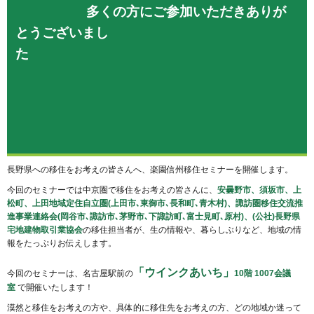
多くの方にご参加いただきありが
とうございまし
た
長野県への移住をお考えの皆さんへ、楽園信州移住セミナーを開催します。
今回のセミナーでは中京圏で移住をお考えの皆さんに、
安曇野市、須坂市、上
松町、上田地域定住自立圏(上田市､東御市､長和町､
青木村)、諏訪圏移住交流推
進事業連絡会(岡谷市､諏訪市､茅野市､下諏訪町､富士見町､原村)、(公社)長野県
宅地建物取引業協会
の移住担当者が、生の情報や、暮らしぶりなど、地域の情
報をたっぷりお伝えします。
「ウインクあいち」
今回のセミナーは、名古屋駅前の
10階 1007会議
室
で開催いたします！
漠然と移住をお考えの方や、具体的に移住先をお考えの方、どの地域か迷って