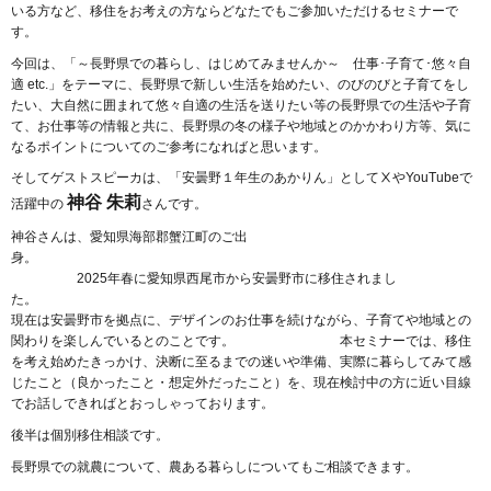
いる方など、移住をお考えの方ならどなたでもご参加いただけるセミナーで
す。
今回は、「～長野県での暮らし、はじめてみませんか～ 仕事･子育て･悠々自
適 etc.」をテーマに、長野県で新しい生活を始めたい、のびのびと子育てをし
たい、大自然に囲まれて悠々自適の生活を送りたい等の長野県での生活や子育
て、お仕事等の情報と共に、長野県の冬の様子や地域とのかかわり方等、気に
なるポイントについてのご参考になればと思います。
そしてゲストスピーカは、「安曇野１年生のあかりん」としてⅩやYouTubeで
神谷 朱莉
活躍中の
さんです。
神谷さんは、愛知県海部郡蟹江町のご出
身。
2025年春に愛知県西尾市から安曇野市に移住されまし
た。
現在は安曇野市を拠点に、デザインのお仕事を続けながら、子育てや地域との
関わりを楽しんでいるとのことです。 本セミナーでは、移住
を考え始めたきっかけ、決断に至るまでの迷いや準備、実際に暮らしてみて感
じたこと（良かったこと・想定外だったこと）を、現在検討中の方に近い目線
でお話しできればとおっしゃっております。
後半は個別移住相談です。
長野県での就農について、農ある暮らしについてもご相談できます。