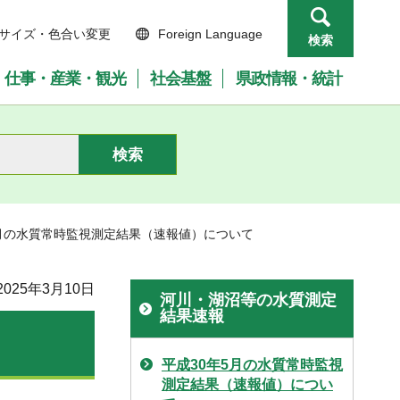
サイズ・色合い変更
Foreign Language
検索
仕事・産業・観光
社会基盤
県政情報・統計
1月の水質常時監視測定結果（速報値）について
025年3月10日
河川・湖沼等の水質測定
結果速報
平成30年5月の水質常時監視
測定結果（速報値）につい