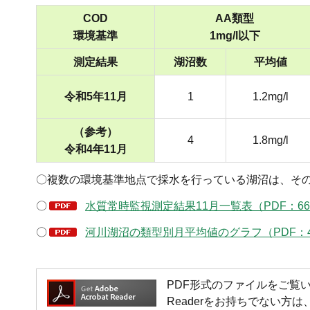
COD
AA類型
環境基準
1mg/l以下
測定結果
湖沼数
平均値
令和5年11月
1
1.2mg/l
（参考）
4
1.8mg/l
令和4年11月
〇複数の環境基準地点で採水を行っている湖沼は、そ
〇
水質常時監視測定結果11月一覧表（PDF：66
〇
河川湖沼の類型別月平均値のグラフ（PDF：4
PDF形式のファイルをご覧いただく場
Readerをお持ちでない