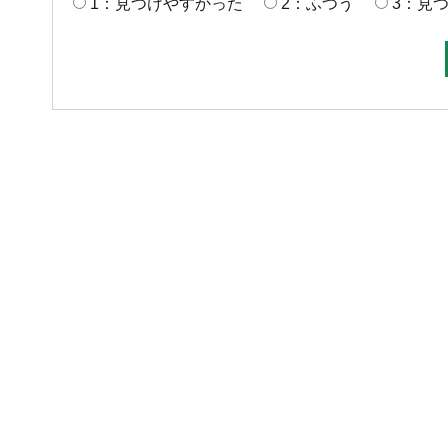
1：見つけやすかった
2：ふつう
3：見