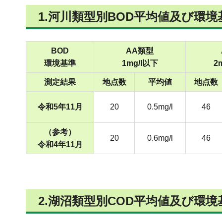
1.河川類型別BOD平均値及び環
BOD
AA類型
環境基準
1mg/l以下
2
測定結果
地点数
平均値
地点数
令和5年11月
20
0.5mg/l
46
（参考）
20
0.6mg/l
46
令和4年11月
2.湖沼類型別COD平均値及び環