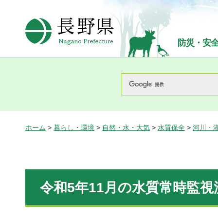
長野県Nagano Prefecture
防災・安
ホーム
>
暮らし・環境
>
自然・水・大気
>
水質保全
>
河川・
令和5年11月の水質常時監