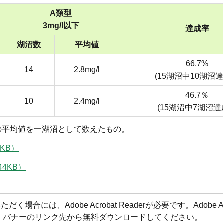
A類型
3mg/l以下
達成率
湖沼数
平均値
66.7%
14
2.8mg/l
(15湖沼中10湖沼
46.7％
10
2.4mg/l
(15湖沼中7湖沼
の平均値を一湖沼として数えたもの。
KB）
4KB）
合には、Adobe Acrobat Readerが必要です。Adobe Acr
方は、バナーのリンク先から無料ダウンロードしてください。