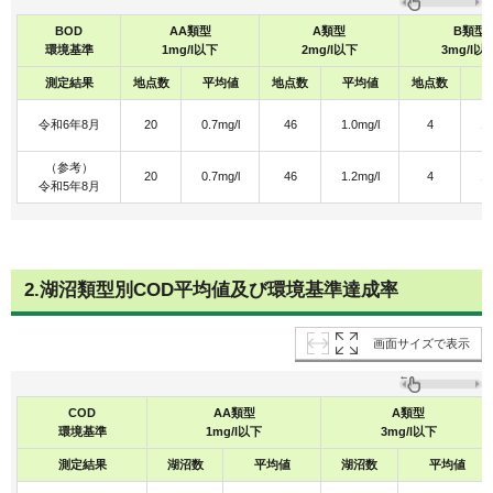
BOD
AA類型
A類型
B類型
環境基準
1mg/l以下
2mg/l以下
3mg/l以
測定結果
地点数
平均値
地点数
平均値
地点数
令和6年8月
20
0.7mg/l
46
1.0mg/l
4
1.
（参考）
20
0.7mg/l
46
1.2mg/l
4
1.
令和5年8月
2.湖沼類型別COD平均値及び環境基準達成率
画面サイズで表示
COD
AA類型
A類型
環境基準
1mg/l以下
3mg/l以下
測定結果
湖沼数
平均値
湖沼数
平均値