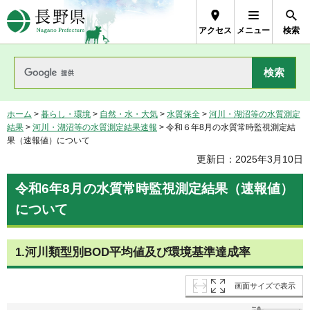
長野県Nagano Prefecture
アクセス
メニュー
検索
ホーム
>
暮らし・環境
>
自然・水・大気
>
水質保全
>
河川・湖沼等の水質測定
結果
>
河川・湖沼等の水質測定結果速報
> 令和６年8月の水質常時監視測定結
果（速報値）について
更新日：2025年3月10日
令和6年8月の水質常時監視測定結果（速報値）
について
1.河川類型別BOD平均値及び環境基準達成率
画面サイズで表示