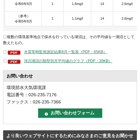
令和6年8月
1
1.6mg/l
14
2.6mg/l
（参考）
1
1.1mg/l
14
2.6mg/l
令和5年8月
〇複数の環境基準地点で採水を行っている湖沼は、その平均値を一湖沼として
数えたもの。
〇
水質常時監視測定結果8月一覧表（PDF：65KB）
〇
河川湖沼の類型別月平均値のグラフ（PDF：39KB）
お問い合わせ
環境部水大気環境課
電話番号：026-235-7176
ファックス：026-235-7366
より良いウェブサイトにするためにみなさまのご意見をお聞かせ