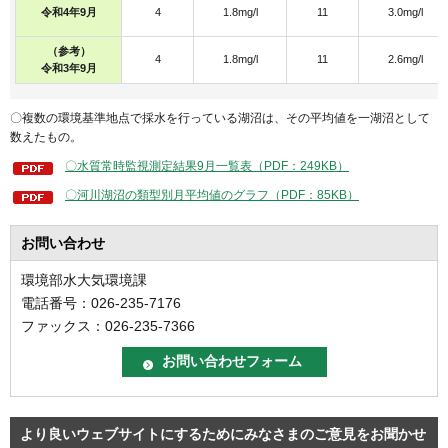
令和4年9月
4
1.8mg/l
11
3.0mg/l
（参考）
4
1.8mg/l
11
2.6mg/l
令和3年9月
〇複数の環境基準地点で採水を行っている湖沼は、その平均値を一湖沼として
数えたもの。
〇水質常時監視測定結果9月一覧表（PDF：249KB）
〇河川湖沼の類型別月平均値のグラフ（PDF：85KB）
お問い合わせ
環境部水大気環境課
電話番号：026-235-7176
ファックス：026-235-7366
より良いウェブサイトにするためにみなさまのご意見をお聞かせ