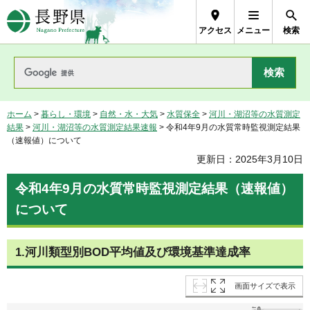
長野県Nagano Prefecture
アクセス
メニュー
検索
ホーム
>
暮らし・環境
>
自然・水・大気
>
水質保全
>
河川・湖沼等の水質測定
結果
>
河川・湖沼等の水質測定結果速報
> 令和4年9月の水質常時監視測定結果
（速報値）について
更新日：2025年3月10日
令和4年9月の水質常時監視測定結果（速報値）
について
1.河川類型別BOD平均値及び環境基準達成率
画面サイズで表示