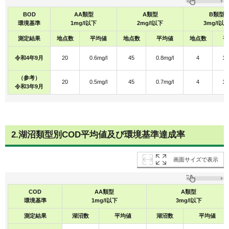
BOD
AA類型
A類型
B類型
環境基準
1mg/l以下
2mg/l以下
3mg/l以
測定結果
地点数
平均値
地点数
平均値
地点数
平
令和4年9月
20
0.6mg/l
45
0.8mg/l
4
1.
（参考）
20
0.5mg/l
45
0.7mg/l
4
1.
令和3年9月
2.湖沼類型別COD平均値及び環境基準達成率
画面サイズで表示
COD
AA類型
A類型
環境基準
1mg/l以下
3mg/l以下
測定結果
湖沼数
平均値
湖沼数
平均値