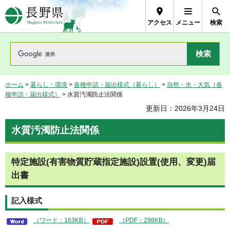
長野県Nagano Prefecture
アクセス
メニュー
検索
ホーム
>
暮らし・環境
>
各種申請・届出様式（暮らし）
>
自然・水・大気（各
種申請・届出様式）
> 水質汚濁防止法関係
更新日：2026年3月24日
水質汚濁防止法関係
特定施設(有害物質貯蔵指定施設)設置(使用、変更)届
出書
記入様式
（ワード：163KB）
（PDF：298KB）