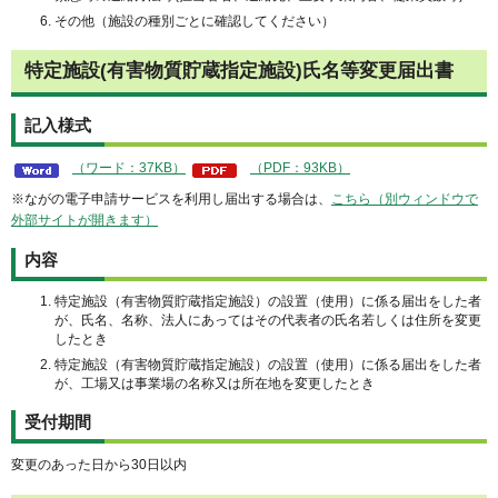
その他（施設の種別ごとに確認してください）
特定施設(有害物質貯蔵指定施設)氏名等変更届出書
記入様式
（ワード：37KB）
（PDF：93KB）
※ながの電子申請サービスを利用し届出する場合は、
こちら（別ウィンドウで
外部サイトが開きます）
内容
特定施設（有害物質貯蔵指定施設）の設置（使用）に係る届出をした者
が、氏名、名称、法人にあってはその代表者の氏名若しくは住所を変更
したとき
特定施設（有害物質貯蔵指定施設）の設置（使用）に係る届出をした者
が、工場又は事業場の名称又は所在地を変更したとき
受付期間
変更のあった日から30日以内