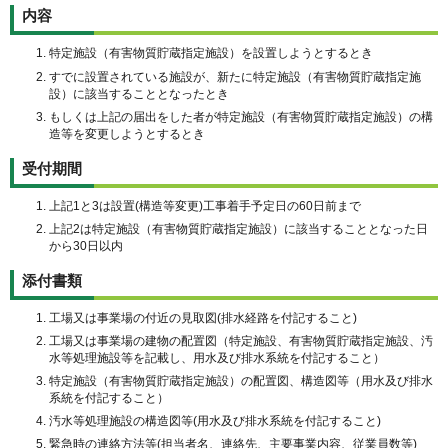
内容
特定施設（有害物質貯蔵指定施設）を設置しようとするとき
すでに設置されている施設が、新たに特定施設（有害物質貯蔵指定施
設）に該当することとなったとき
もしくは上記の届出をした者が特定施設（有害物質貯蔵指定施設）の構
造等を変更しようとするとき
受付期間
上記1と3は設置(構造等変更)工事着手予定日の60日前まで
上記2は特定施設（有害物質貯蔵指定施設）に該当することとなった日
から30日以内
添付書類
工場又は事業場の付近の見取図(排水経路を付記すること)
工場又は事業場の建物の配置図（特定施設、有害物質貯蔵指定施設、汚
水等処理施設等を記載し、用水及び排水系統を付記すること）
特定施設（有害物質貯蔵指定施設）の配置図、構造図等（用水及び排水
系統を付記すること）
汚水等処理施設の構造図等(用水及び排水系統を付記すること)
緊急時の連絡方法等(担当者名、連絡先、主要事業内容、従業員数等)