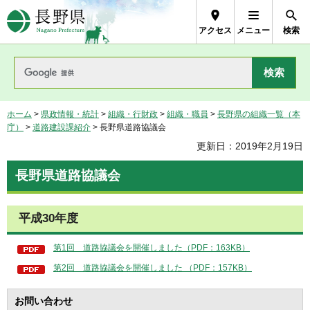
長野県Nagano Prefecture
アクセス
メニュー
検索
ホーム
>
県政情報・統計
>
組織・行財政
>
組織・職員
>
長野県の組織一覧（本
庁）
>
道路建設課紹介
> 長野県道路協議会
更新日：2019年2月19日
長野県道路協議会
平成30年度
第1回 道路協議会を開催しました（PDF：163KB）
第2回 道路協議会を開催しました （PDF：157KB）
お問い合わせ