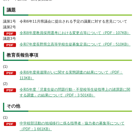
議題
議第1号 令和6年11月県議会に提出される予定の議案に対する意見について
議第2号
令和8年度教員採用選考における変更点等について（PDF：107KB）
議題3号
令和7年度長野県立高等学校生徒募集定員について（PDF：510KB）
教育長報告事項
(1)
令和6年度発達障がいに関する実態調査の結果について（PDF：
113KB）
(2)
令和5年度「児童生徒の問題行動・不登校等生徒指導上の諸課題に関
する調査」の結果について（PDF：3,501KB）
その他
(1)
中学校部活動の地域移行に係る指導者・協力者の募集等について
（PDF：1,661KB）