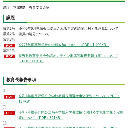
県庁 本館8階 教育委員会室
議題
議第1号 令和6年6月県議会に提出される予定の議案に対する意見について
議第2号 職員の処分について
議第3号
令和7年度高等学校の学科改編について（PDF：1,400KB）
議第4号
長野県教育委員会会議オンライン出席等取扱要領（案）について
（PDF：80KB）
教育長報告事項
⑴
令和7年度長野県公立学校教員採用選考申込状況について（PDF：
117KB）
⑵
令和7年度長野県公立高等学校入学者選抜における学校別実施予定概
要について（PDF：391KB）
⑶