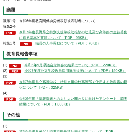
議題
議第1号 令和6年度教育関係功労者表彰被表彰者について
議第2号
令和7年度長野県立特別支援学校幼稚部の幼児及び高等部の生徒募集
に係る基本的事項について（PDF：95KB）
報第1号
職員の人事異動について（PDF：70KB）
教育長報告事項
(1)
令和6年9月県議会定例会の結果について（PDF：220KB）
(2)
令和7年度公立学校教員採用選考状況について（PDF：150KB）
(3)
令和7年度県立高等学校、特別支援学校高等部で使用する教科書の採
択について（PDF：325KB）
(4)
令和6年度「情報端末とのよりよい関わりに向けたアンケート」調査
結果について（PDF：1,088KB）
その他
(1)
第5次長野県子ども読書活動推進計画の策定について（PDF：